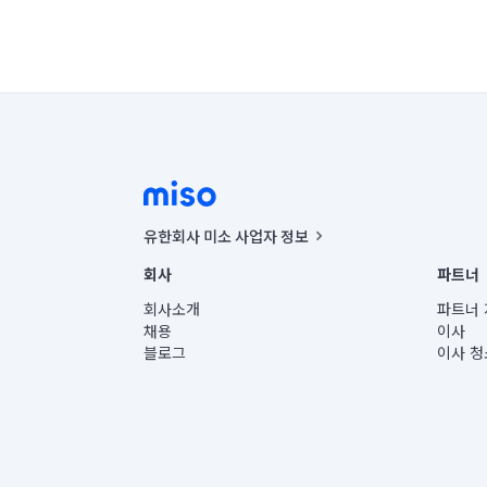
유한회사 미소 사업자 정보
사업자등록번호 : 291-87-00271 | 인허가번호 : 2016-32201
회사
파트너
통신판매신고번호 : 2024-서울종로-1400(공정거래위원회 정
대표이사 : CHING VICTOR COLUMBIA RHEE
회사소개
파트너 
주소 | 본사: 서울특별시 종로구 율곡로 6(중학동, 트윈트리
채용
이사
컨택센터 : 서울특별시 종로구 수송동 율곡로 24, 7층, 8층
블로그
이사 청
유한회사 미소는 통신판매중개자이며, 통신판매의 당사자가
상품, 상품정보, 거래에 관한 의무와 책임은 거래당사자에
언론 보도 관련 문의:
contact@getmiso.com
대표번호: 1577-8808
© 유한회사 미소. Miso, Inc. All Rights Reserved.