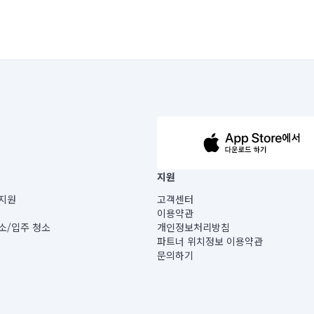
63-14-5-00019 |
지원
보) |
지원
고객센터
빌딩) B동 5층
이용약관
 미소
소/입주 청소
개인정보처리방침
 아닙니다.
파트너 위치정보 이용약관
게 있습니다.
문의하기