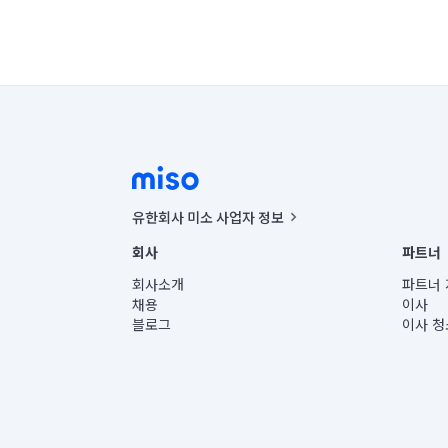
유한회사 미소 사업자 정보
사업자등록번호 : 291-87-00271 | 인허가번호 : 2016-32201
회사
파트너
통신판매신고번호 : 2024-서울종로-1400(공정거래위원회 정
대표이사 : CHING VICTOR COLUMBIA RHEE
회사소개
파트너 
주소 | 본사: 서울특별시 종로구 율곡로 6(중학동, 트윈트리
채용
이사
컨택센터 : 서울특별시 종로구 수송동 율곡로 24, 7층, 8층
블로그
이사 청
유한회사 미소는 통신판매중개자이며, 통신판매의 당사자가
상품, 상품정보, 거래에 관한 의무와 책임은 거래당사자에
언론 보도 관련 문의:
contact@getmiso.com
대표번호: 1577-8808
© 유한회사 미소. Miso, Inc. All Rights Reserved.