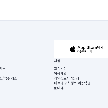
63-14-5-00019 |
지원
보) |
지원
고객센터
빌딩) B동 5층
이용약관
 미소
소/입주 청소
개인정보처리방침
 아닙니다.
파트너 위치정보 이용약관
게 있습니다.
문의하기