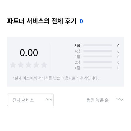
파트너 서비스의 전체 후기
0
5
점
0
0.00
4
점
0
3
점
0
2
점
0
1
점
0
*실제 미소에서 서비스를 받은 이용자들의 후기입니다.