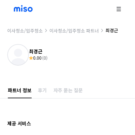
최경근
이사청소/입주청소
이사청소/입주청소 파트너
최경근
0.00
(
0
)
파트너 정보
후기
자주 묻는 질문
제공 서비스