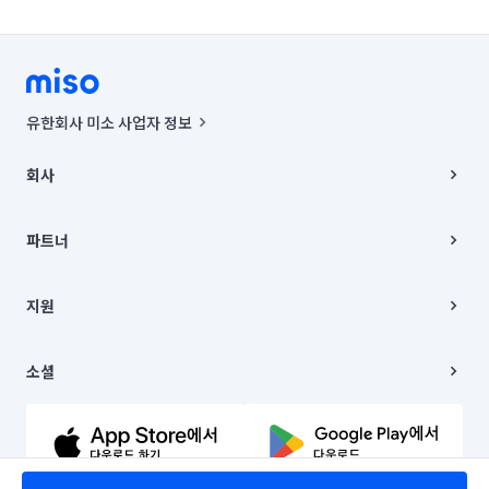
유한회사 미소 사업자 정보
사업자등록번호 : 291-87-00271 | 인허가번호 : 2016-3220163-14-5-
00019 |
회사
통신판매신고번호 : 2024-서울종로-1400(공정거래위원회 정보) |
대표이사 : CHING VICTOR COLUMBIA RHEE
회사소개
주소 | 본사: 서울특별시 종로구 율곡로 6(중학동, 트윈트리빌딩) B동 5층
채용
파트너
컨택센터 : 서울특별시 종로구 수송동 율곡로 24, 7층, 8층 미소
블로그
유한회사 미소는 통신판매중개자이며, 통신판매의 당사자가 아닙니다.
파트너 지원
상품, 상품정보, 거래에 관한 의무와 책임은 거래당사자에게 있습니다.
이사
지원
언론 보도 관련 문의:
contact@getmiso.com
이사 청소/입주 청소
대표번호: 1577-8808
고객센터
© 유한회사 미소. Miso, Inc. All Rights Reserved.
이용약관
소셜
개인정보처리방침
파트너 위치정보 이용약관
링크드인
문의하기
유튜브