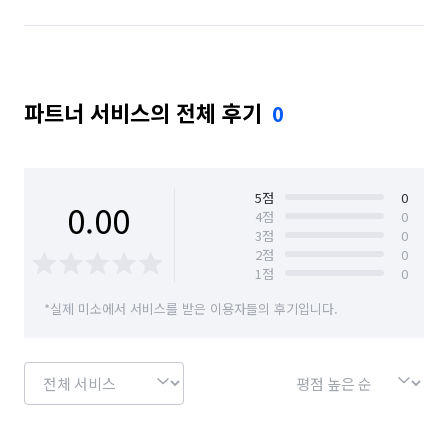
파트너 서비스의 전체 후기
0
5
점
0
0.00
4
점
0
3
점
0
2
점
0
1
점
0
*실제 미소에서 서비스를 받은 이용자들의 후기입니다.