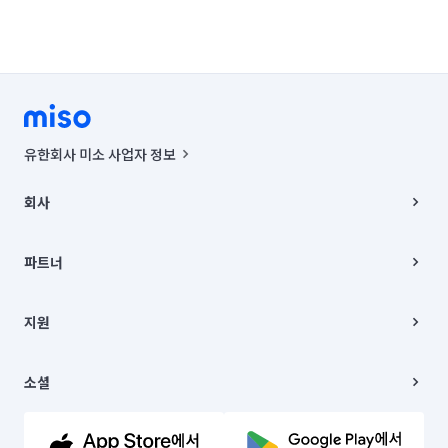
유한회사 미소 사업자 정보
사업자등록번호 : 291-87-00271 | 인허가번호 : 2016-3220163-14-5-
00019 |
회사
통신판매신고번호 : 2024-서울종로-1400(공정거래위원회 정보) |
대표이사 : CHING VICTOR COLUMBIA RHEE
회사소개
주소 | 본사: 서울특별시 종로구 율곡로 6(중학동, 트윈트리빌딩) B동 5층
채용
파트너
컨택센터 : 서울특별시 종로구 수송동 율곡로 24, 7층, 8층 미소
블로그
유한회사 미소는 통신판매중개자이며, 통신판매의 당사자가 아닙니다.
파트너 지원
상품, 상품정보, 거래에 관한 의무와 책임은 거래당사자에게 있습니다.
이사
지원
언론 보도 관련 문의:
contact@getmiso.com
이사 청소/입주 청소
대표번호: 1577-8808
고객센터
© 유한회사 미소. Miso, Inc. All Rights Reserved.
이용약관
소셜
개인정보처리방침
파트너 위치정보 이용약관
링크드인
문의하기
유튜브