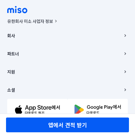
유한회사 미소 사업자 정보
사업자등록번호 : 291-87-00271 | 인허가번호 : 2016-3220163-14-5-
00019 |
회사
통신판매신고번호 : 2024-서울종로-1400(공정거래위원회 정보) |
대표이사 : CHING VICTOR COLUMBIA RHEE
회사소개
주소 | 본사: 서울특별시 종로구 율곡로 6(중학동, 트윈트리빌딩) B동 5층
채용
파트너
컨택센터 : 서울특별시 종로구 수송동 율곡로 24, 7층, 8층 미소
블로그
유한회사 미소는 통신판매중개자이며, 통신판매의 당사자가 아닙니다.
파트너 지원
상품, 상품정보, 거래에 관한 의무와 책임은 거래당사자에게 있습니다.
이사
지원
언론 보도 관련 문의:
contact@getmiso.com
이사 청소/입주 청소
대표번호: 1577-8808
고객센터
© 유한회사 미소. Miso, Inc. All Rights Reserved.
이용약관
소셜
개인정보처리방침
파트너 위치정보 이용약관
링크드인
문의하기
유튜브
앱에서 견적 받기