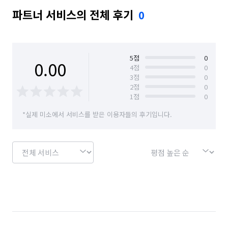
파트너 서비스의 전체 후기
0
5
점
0
0.00
4
점
0
3
점
0
2
점
0
1
점
0
*실제 미소에서 서비스를 받은 이용자들의 후기입니다.