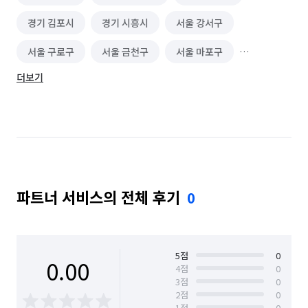
경기 김포시
경기 시흥시
서울 강서구
서울 구로구
서울 금천구
서울 마포구
더보기
서울 영등포구
서울 은평구
인천 강화군
인천 계양구
인천 남동구
인천 동구
인천 부평구
인천 서구
인천 연수구
인천 옹진군
인천 중구
파트너 서비스의 전체 후기
0
5
점
0
0.00
4
점
0
3
점
0
2
점
0
1
점
0