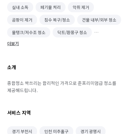
실내 소독
폐기물 처리
악취 제거
곰팡이 제거
침수 복구/청소
건물 내부/외부 청소
물탱크/저수조 청소
닥트/환풍구 청소
더보기
이사청소/입주청소
바닥 청소 (왁스 코팅)
소개
종합청소 싹쓰리는 합리적인 가격으로 준프리미엄급 청소를 
제공해드립니다.
서비스 지역
경기 부천시
인천 미추홀구
경기 광명시