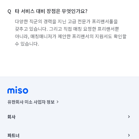
타 서비스 대비 장점은 무엇인가요?
다양한 직군의 경력을 지닌 고급 전문가 프리랜서풀을
갖추고 있습니다. 그리고 직접 매칭 요청한 프리랜서뿐
아니라, 매칭매니저가 제안한 프리랜서의 지원서도 확인할
수 있습니다.
유한회사 미소 사업자 정보
사업자등록번호 : 291-87-00271 | 인허가번호 : 2016-3220163-14-5-
00019 |
회사
통신판매신고번호 : 2024-서울종로-1400(공정거래위원회 정보) |
대표이사 : CHING VICTOR COLUMBIA RHEE
회사소개
주소 | 본사: 서울특별시 종로구 율곡로 6(중학동, 트윈트리빌딩) B동 5층
채용
파트너