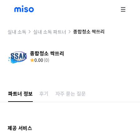
종합청소 싹쓰리
실내 소독
실내 소독 파트너
종합청소 싹쓰리
0.00
(
0
)
파트너 정보
후기
자주 묻는 질문
제공 서비스