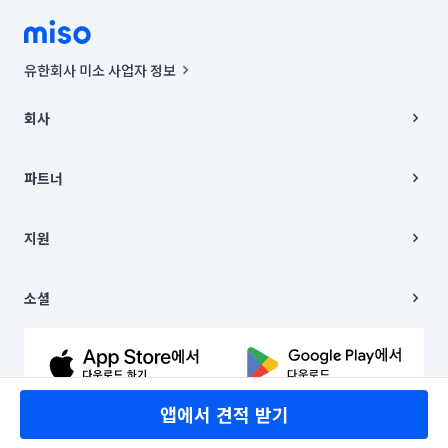
유한회사 미소 사업자 정보
사업자등록번호 : 291-87-00271 | 인허가번호 : 2016-3220163-14-5-
00019 |
회사
통신판매신고번호 : 2024-서울종로-1400(공정거래위원회 정보) |
대표이사 : CHING VICTOR COLUMBIA RHEE
회사소개
주소 | 본사: 서울특별시 종로구 율곡로 6(중학동, 트윈트리빌딩) B동 5층
채용
파트너
컨택센터 : 서울특별시 종로구 수송동 율곡로 24, 7층, 8층 미소
블로그
유한회사 미소는 통신판매중개자이며, 통신판매의 당사자가 아닙니다.
파트너 지원
상품, 상품정보, 거래에 관한 의무와 책임은 거래당사자에게 있습니다.
이사
지원
언론 보도 관련 문의:
contact@getmiso.com
이사 청소/입주 청소
대표번호: 1577-8808
고객센터
© 유한회사 미소. Miso, Inc. All Rights Reserved.
이용약관
소셜
개인정보처리방침
파트너 위치정보 이용약관
링크드인
문의하기
유튜브
앱에서 견적 받기