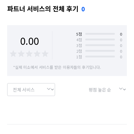
파트너 서비스의 전체 후기
0
5
점
0
0.00
4
점
0
3
점
0
2
점
0
1
점
0
*실제 미소에서 서비스를 받은 이용자들의 후기입니다.