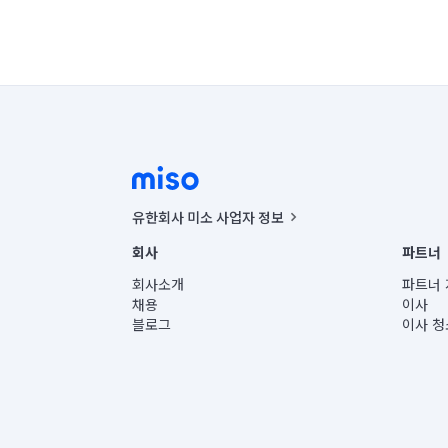
유한회사 미소 사업자 정보
사업자등록번호 : 291-87-00271 | 인허가번호 : 2016-32201
회사
파트너
통신판매신고번호 : 2024-서울종로-1400(공정거래위원회 정
대표이사 : CHING VICTOR COLUMBIA RHEE
회사소개
파트너 
주소 | 본사: 서울특별시 종로구 율곡로 6(중학동, 트윈트리
채용
이사
컨택센터 : 서울특별시 종로구 수송동 율곡로 24, 7층, 8층
블로그
이사 청
유한회사 미소는 통신판매중개자이며, 통신판매의 당사자가
상품, 상품정보, 거래에 관한 의무와 책임은 거래당사자에
언론 보도 관련 문의:
contact@getmiso.com
대표번호: 1577-8808
© 유한회사 미소. Miso, Inc. All Rights Reserved.