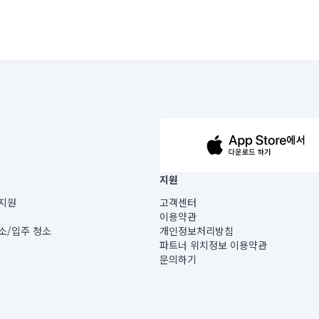
63-14-5-00019 |
지원
보) |
지원
고객센터
빌딩) B동 5층
이용약관
 미소
소/입주 청소
개인정보처리방침
 아닙니다.
파트너 위치정보 이용약관
게 있습니다.
문의하기