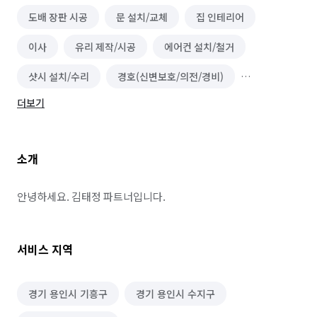
도배 장판 시공
문 설치/교체
집 인테리어
이사
유리 제작/시공
에어컨 설치/철거
샷시 설치/수리
경호(신변보호/의전/경비)
더보기
용달/화물 운송
코킹 시공
건물 내부/외부 청소
주차시스템 설치(차단기/차량인식기)
소개
전기차 충전기 설치/수리
세탁기 설치 및 수리
냉장고 설치 및 수리
에어커튼 설치
안녕하세요. 김태정 파트너입니다.
가구 이동/재배치
가구 조립/설치
지붕 공사
서비스 지역
체육시설/운동기구 설치
용접 시공
가구 청소
소파 청소
빨래건조대 설치 및 수리
경기 용인시 기흥구
경기 용인시 수지구
건물 관리(종합/시설/행정/경비)
옥상공사/방수