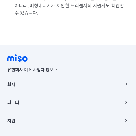
아니라, 매칭매니저가 제안한 프리랜서의 지원서도 확인할
수 있습니다.
유한회사 미소 사업자 정보
사업자등록번호 : 291-87-00271 | 인허가번호 : 2016-3220163-14-5-
00019 |
회사
통신판매신고번호 : 2024-서울종로-1400(공정거래위원회 정보) |
대표이사 : CHING VICTOR COLUMBIA RHEE
회사소개
주소 | 본사: 서울특별시 종로구 율곡로 6(중학동, 트윈트리빌딩) B동 5층
채용
파트너
컨택센터 : 서울특별시 종로구 수송동 율곡로 24, 7층, 8층 미소
블로그
유한회사 미소는 통신판매중개자이며, 통신판매의 당사자가 아닙니다.
파트너 지원
상품, 상품정보, 거래에 관한 의무와 책임은 거래당사자에게 있습니다.
이사
지원
언론 보도 관련 문의:
contact@getmiso.com
이사 청소/입주 청소
대표번호: 1577-8808
고객센터
© 유한회사 미소. Miso, Inc. All Rights Reserved.