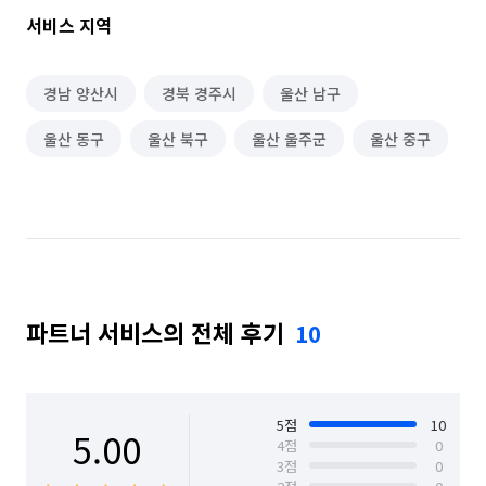
서비스 지역
경남 양산시
경북 경주시
울산 남구
울산 동구
울산 북구
울산 울주군
울산 중구
파트너 서비스의 전체 후기
10
5
점
10
5.00
4
점
0
3
점
0