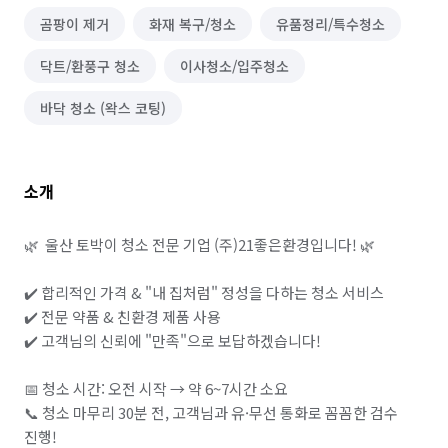
곰팡이 제거
화재 복구/청소
유품정리/특수청소
닥트/환풍구 청소
이사청소/입주청소
바닥 청소 (왁스 코팅)
소개
🌿  울산 토박이 청소 전문 기업 (주)21좋은환경입니다! 🌿

✔️ 합리적인 가격 & "내 집처럼" 정성을 다하는 청소 서비스

✔️ 전문 약품 & 친환경 제품 사용

✔️ 고객님의 신뢰에 "만족"으로 보답하겠습니다!

📅 청소 시간: 오전 시작 → 약 6~7시간 소요

📞 청소 마무리 30분 전, 고객님과 유·무선 통화로 꼼꼼한 검수 
진행!
