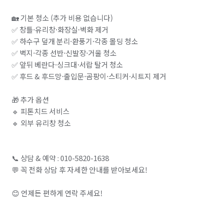
🏡 기본 청소 (추가 비용 없습니다)

✅ 창틀·유리창·화장실·벽화 제거

✅ 하수구 덮개 분리·환풍기·각종 몰딩 청소

✅ 벽지·각종 선반·신발장·거울 청소

✅ 앞뒤 베란다·싱크대·서랍 탈거 청소

✅ 후드 & 후드망·출입문·곰팡이·스티커·시트지 제거

🎁 추가 옵션 

🔹 피톤치드 서비스

🔹 외부 유리창 청소

📞 상담 & 예약 : 010-5820-1638

💬 꼭 전화 상담 후 자세한 안내를 받아보세요!
