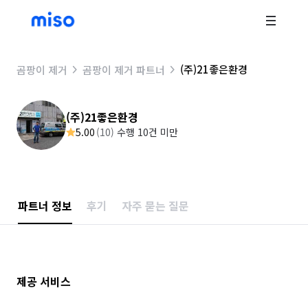
(주)21좋은환경
곰팡이 제거
곰팡이 제거 파트너
(주)21좋은환경
5.00
(
10
)
수행 10건 미만
파트너 정보
후기
자주 묻는 질문
제공 서비스