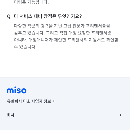
미팅은 가능합니다.
타 서비스 대비 장점은 무엇인가요?
다양한 직군의 경력을 지닌 고급 전문가 프리랜서풀을
갖추고 있습니다. 그리고 직접 매칭 요청한 프리랜서뿐
아니라, 매칭매니저가 제안한 프리랜서의 지원서도 확인할
수 있습니다.
유한회사 미소 사업자 정보
사업자등록번호 : 291-87-00271 | 인허가번호 : 2016-3220163-14-5-
00019 |
회사
통신판매신고번호 : 2024-서울종로-1400(공정거래위원회 정보) |
대표이사 : CHING VICTOR COLUMBIA RHEE
회사소개