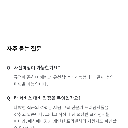
경기 화성시
경남 통영시
서울 강남구
서울 강동구
서울 강북구
서울 강서구
서울 관악구
서울 광진구
서울 구로구
서울 금천구
서울 노원구
서울 도봉구
자주 묻는 질문
서울 동대문구
서울 동작구
서울 마포구
사전미팅이 가능한가요?
서울 서대문구
서울 서초구
서울 성동구
규정에 준하여 채팅과 유선상담만 가능합니다. 결제 후의
서울 성북구
서울 송파구
서울 양천구
미팅은 가능합니다.
서울 영등포구
서울 용산구
서울 은평구
타 서비스 대비 장점은 무엇인가요?
서울 종로구
서울 중구
서울 중랑구
다양한 직군의 경력을 지닌 고급 전문가 프리랜서풀을
갖추고 있습니다. 그리고 직접 매칭 요청한 프리랜서뿐
인천 계양구
인천 남동구
인천 동구
아니라, 매칭매니저가 제안한 프리랜서의 지원서도 확인할
수 있습니다.