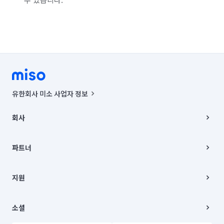
인천 부평구
인천 서구
충북 청주시 흥덕구
경기 부천시 오정구
경기 화성시 동탄구
경기 화성시 효행구
경기 화성시 만세구
경기 화성시 병점구
유한회사 미소 사업자 정보
사업자등록번호 : 291-87-00271 | 인허가번호 : 2016-3220163-14-5-
00019 |
회사
통신판매신고번호 : 2024-서울종로-1400(공정거래위원회 정보) |
대표이사 : CHING VICTOR COLUMBIA RHEE
회사소개
주소 | 본사: 서울특별시 종로구 율곡로 6(중학동, 트윈트리빌딩) B동 5층
채용
파트너
컨택센터 : 서울특별시 종로구 수송동 율곡로 24, 7층, 8층 미소
블로그
유한회사 미소는 통신판매중개자이며, 통신판매의 당사자가 아닙니다.
파트너 지원
상품, 상품정보, 거래에 관한 의무와 책임은 거래당사자에게 있습니다.
이사
지원
언론 보도 관련 문의:
contact@getmiso.com
이사 청소/입주 청소
대표번호: 1577-8808
고객센터
© 유한회사 미소. Miso, Inc. All Rights Reserved.
이용약관
소셜
개인정보처리방침