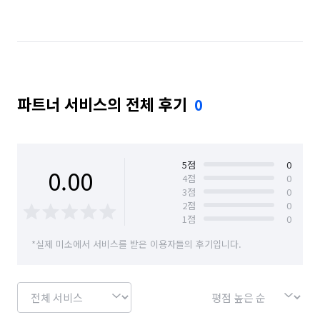
경기 광주시
경기 구리시
경기 군포시
경기 김포시
경기 남양주시
경기 성남시 분당구
경기 성남시 수정구
경기 성남시 중원구
파트너 서비스의 전체 후기
0
경기 수원시 권선구
경기 수원시 영통구
경기 수원시 장안구
경기 수원시 팔달구
경기 시흥시
경기 안산시 단원구
5
점
0
0.00
4
점
0
3
점
0
경기 안산시 상록구
경기 안양시 동안구
2
점
0
1
점
0
경기 안양시 만안구
경기 양평군
*실제 미소에서 서비스를 받은 이용자들의 후기입니다.
경기 용인시 기흥구
경기 용인시 수지구
경기 용인시 처인구
경기 의왕시
경기 의정부시
경기 파주시
경기 평택시
경기 하남시