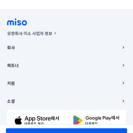
유한회사 미소 사업자 정보
사업자등록번호 : 291-87-00271 | 인허가번호 : 2016-3220163-14-5-
00019 |
회사
통신판매신고번호 : 2024-서울종로-1400(공정거래위원회 정보) |
대표이사 : CHING VICTOR COLUMBIA RHEE
회사소개
주소 | 본사: 서울특별시 종로구 율곡로 6(중학동, 트윈트리빌딩) B동 5층
채용
파트너
컨택센터 : 서울특별시 종로구 수송동 율곡로 24, 7층, 8층 미소
블로그
유한회사 미소는 통신판매중개자이며, 통신판매의 당사자가 아닙니다.
파트너 지원
상품, 상품정보, 거래에 관한 의무와 책임은 거래당사자에게 있습니다.
이사
지원
언론 보도 관련 문의:
contact@getmiso.com
이사 청소/입주 청소
대표번호: 1577-8808
고객센터
© 유한회사 미소. Miso, Inc. All Rights Reserved.
이용약관
소셜
개인정보처리방침
파트너 위치정보 이용약관
링크드인
문의하기
유튜브