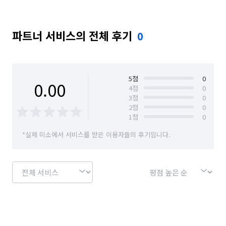
파트너 서비스의 전체 후기
0
5
점
0
0.00
4
점
0
3
점
0
2
점
0
1
점
0
*실제 미소에서 서비스를 받은 이용자들의 후기입니다.