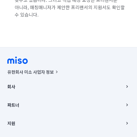
아니라, 매칭매니저가 제안한 프리랜서의 지원서도 확인할
수 있습니다.
유한회사 미소 사업자 정보
사업자등록번호 : 291-87-00271 | 인허가번호 : 2016-3220163-14-5-
00019 |
회사
통신판매신고번호 : 2024-서울종로-1400(공정거래위원회 정보) |
대표이사 : CHING VICTOR COLUMBIA RHEE
회사소개
주소 | 본사: 서울특별시 종로구 율곡로 6(중학동, 트윈트리빌딩) B동 5층
채용
파트너
컨택센터 : 서울특별시 종로구 수송동 율곡로 24, 7층, 8층 미소
블로그
유한회사 미소는 통신판매중개자이며, 통신판매의 당사자가 아닙니다.
파트너 지원
상품, 상품정보, 거래에 관한 의무와 책임은 거래당사자에게 있습니다.
이사
지원
언론 보도 관련 문의:
contact@getmiso.com
이사 청소/입주 청소
대표번호: 1577-8808
고객센터