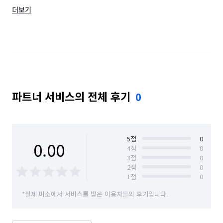
더보기
인천 옹진군
인천 중구
파트너 서비스의 전체 후기
0
5
점
0
0.00
4
점
0
3
점
0
2
점
0
1
점
0
*실제 미소에서 서비스를 받은 이용자들의 후기입니다.