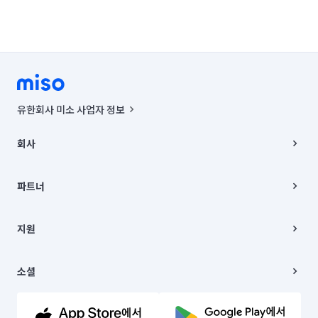
유한회사 미소 사업자 정보
사업자등록번호 : 291-87-00271 | 인허가번호 : 2016-3220163-14-5-
00019 |
회사
통신판매신고번호 : 2024-서울종로-1400(공정거래위원회 정보) |
대표이사 : CHING VICTOR COLUMBIA RHEE
회사소개
주소 | 본사: 서울특별시 종로구 율곡로 6(중학동, 트윈트리빌딩) B동 5층
채용
파트너
컨택센터 : 서울특별시 종로구 수송동 율곡로 24, 7층, 8층 미소
블로그
유한회사 미소는 통신판매중개자이며, 통신판매의 당사자가 아닙니다.
파트너 지원
상품, 상품정보, 거래에 관한 의무와 책임은 거래당사자에게 있습니다.
이사
지원
언론 보도 관련 문의:
contact@getmiso.com
이사 청소/입주 청소
대표번호: 1577-8808
고객센터
© 유한회사 미소. Miso, Inc. All Rights Reserved.
이용약관
소셜
개인정보처리방침
파트너 위치정보 이용약관
링크드인
문의하기
유튜브