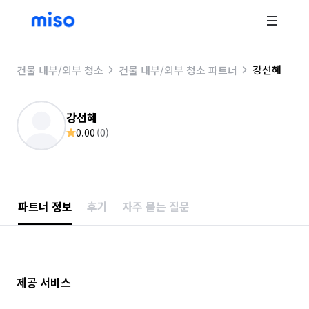
강선혜
건물 내부/외부 청소
건물 내부/외부 청소 파트너
강선혜
0.00
(
0
)
파트너 정보
후기
자주 묻는 질문
제공 서비스