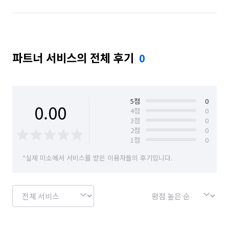
파트너 서비스의 전체 후기
0
5
점
0
0.00
4
점
0
3
점
0
2
점
0
1
점
0
*실제 미소에서 서비스를 받은 이용자들의 후기입니다.