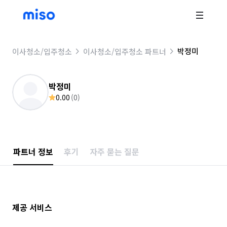
박정미
이사청소/입주청소
이사청소/입주청소 파트너
박정미
0.00
(
0
)
파트너 정보
후기
자주 묻는 질문
제공 서비스