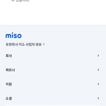
유한회사 미소 사업자 정보
사업자등록번호 : 291-87-00271 | 인허가번호 : 2016-3220163-14-5-
00019 |
회사
통신판매신고번호 : 2024-서울종로-1400(공정거래위원회 정보) |
대표이사 : CHING VICTOR COLUMBIA RHEE
회사소개
주소 | 본사: 서울특별시 종로구 율곡로 6(중학동, 트윈트리빌딩) B동 5층
채용
파트너
컨택센터 : 서울특별시 종로구 수송동 율곡로 24, 7층, 8층 미소
블로그
유한회사 미소는 통신판매중개자이며, 통신판매의 당사자가 아닙니다.
파트너 지원
상품, 상품정보, 거래에 관한 의무와 책임은 거래당사자에게 있습니다.
이사
지원
언론 보도 관련 문의:
contact@getmiso.com
이사 청소/입주 청소
대표번호: 1577-8808
고객센터
© 유한회사 미소. Miso, Inc. All Rights Reserved.
이용약관
소셜
개인정보처리방침