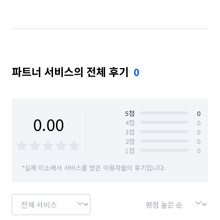
경기 수원시 영통구
경기 시흥시
경기 안산시 상록구
경기 안양시 동안구
경기 안양시 만안구
경기 양주시
경기 양평군
파트너 서비스의 전체 후기
0
경기 용인시 수지구
경기 파주시
경기 하남시
서울 강남구
서울 강동구
서울 강서구
서울 관악구
서울 광진구
서울 구로구
5
점
0
0.00
4
점
0
3
점
0
서울 금천구
서울 노원구
서울 동작구
2
점
0
1
점
0
서울 마포구
서울 서대문구
서울 서초구
*실제 미소에서 서비스를 받은 이용자들의 후기입니다.
서울 성동구
서울 송파구
서울 양천구
서울 영등포구
서울 용산구
서울 은평구
서울 종로구
서울 중구
인천 강화군