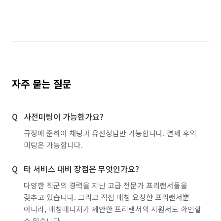
인천 계양구
인천 남구
인천 남동구
인천 동구
인천 부평구
인천 서구
인천 연수구
인천 중구
경기 부천시 소사구
경기 부천시 원미구
자주 묻는 질문
사전미팅이 가능한가요?
규정에 준하여 채팅과 유선상담만 가능합니다. 결제 후의
미팅은 가능합니다.
타 서비스 대비 장점은 무엇인가요?
다양한 직군의 경력을 지닌 고급 전문가 프리랜서풀을
갖추고 있습니다. 그리고 직접 매칭 요청한 프리랜서뿐
아니라, 매칭매니저가 제안한 프리랜서의 지원서도 확인할
수 있습니다.