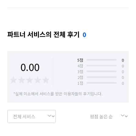
파트너 서비스의 전체 후기
0
5
점
0
0.00
4
점
0
3
점
0
2
점
0
1
점
0
*실제 미소에서 서비스를 받은 이용자들의 후기입니다.