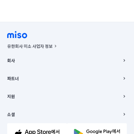
유한회사 미소 사업자 정보
사업자등록번호 : 291-87-00271 | 인허가번호 : 2016-3220163-14-5-
00019 |
회사
통신판매신고번호 : 2024-서울종로-1400(공정거래위원회 정보) |
대표이사 : CHING VICTOR COLUMBIA RHEE
회사소개
주소 | 본사: 서울특별시 종로구 율곡로 6(중학동, 트윈트리빌딩) B동 5층
채용
파트너
컨택센터 : 서울특별시 종로구 수송동 율곡로 24, 7층, 8층 미소
블로그
유한회사 미소는 통신판매중개자이며, 통신판매의 당사자가 아닙니다.
파트너 지원
상품, 상품정보, 거래에 관한 의무와 책임은 거래당사자에게 있습니다.
이사
지원
언론 보도 관련 문의:
contact@getmiso.com
이사 청소/입주 청소
대표번호: 1577-8808
고객센터
© 유한회사 미소. Miso, Inc. All Rights Reserved.
이용약관
소셜
개인정보처리방침
파트너 위치정보 이용약관
링크드인
문의하기
유튜브