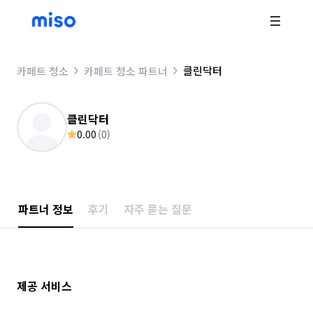
클린닥터
카페트 청소
카페트 청소 파트너
클린닥터
0.00
(
0
)
파트너 정보
후기
자주 묻는 질문
제공 서비스