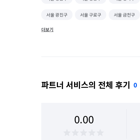
서울 광진구
서울 구로구
서울 금천구
더보기
서울 동대문구
서울 동작구
서울 마포구
서울 성동구
서울 성북구
서울 송파구
서울 용산구
서울 은평구
서울 종로구
파트너 서비스의 전체 후기
0
0.00