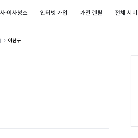
사·이사청소
인터넷 가입
가전 렌탈
전체 서비
이찬구
너