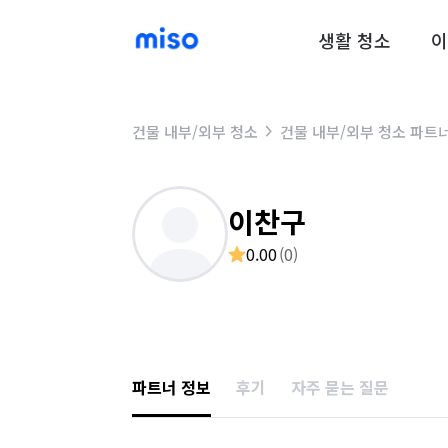
생활 청소
이
건물 내부/외부 청소
건물 내부/외부 청소 파트
이찬구
0.00
(
0
)
파트너 정보
후기
자주 묻는 질문