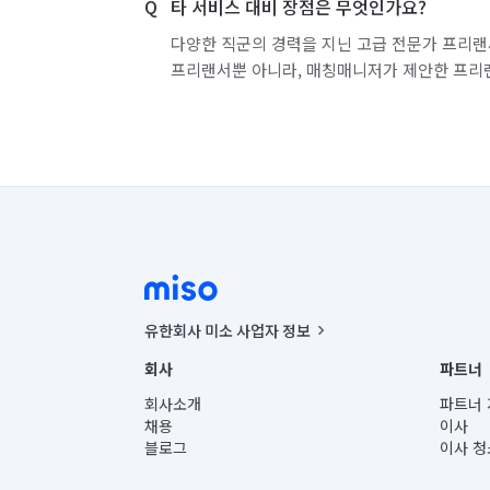
타 서비스 대비 장점은 무엇인가요?
다양한 직군의 경력을 지닌 고급 전문가 프리랜
프리랜서뿐 아니라, 매칭매니저가 제안한 프리
유한회사 미소 사업자 정보
사업자등록번호 : 291-87-00271 | 인허가번호 : 2016-32201
회사
파트너
통신판매신고번호 : 2024-서울종로-1400(공정거래위원회 정
대표이사 : CHING VICTOR COLUMBIA RHEE
회사소개
파트너 
주소 | 본사: 서울특별시 종로구 율곡로 6(중학동, 트윈트리
채용
이사
컨택센터 : 서울특별시 종로구 수송동 율곡로 24, 7층, 8층
블로그
이사 청
유한회사 미소는 통신판매중개자이며, 통신판매의 당사자가
상품, 상품정보, 거래에 관한 의무와 책임은 거래당사자에