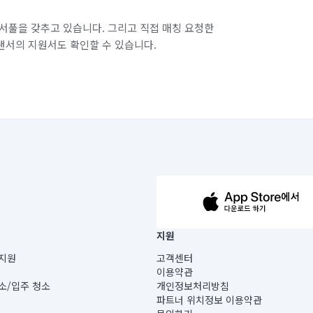
서풀을 갖추고 있습니다. 그리고 직접 매칭 요청한
랜서의 지원서도 확인할 수 있습니다.
63-14-5-00019 |
지원
보) |
지원
고객센터
빌딩) B동 5층
이용약관
 미소
소/입주 청소
개인정보처리방침
 아닙니다.
파트너 위치정보 이용약관
게 있습니다.