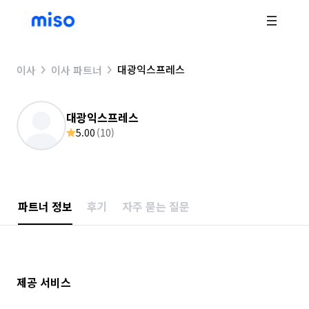
대광익스프레스
이사
이사 파트너
대광익스프레스
5.00
(
10
)
파트너 정보
후기
자주 묻는 질문
제공 서비스