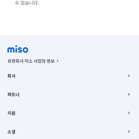
수 있습니다.
유한회사 미소 사업자 정보
사업자등록번호 : 291-87-00271 | 인허가번호 : 2016-3220163-14-5-
00019 |
회사
통신판매신고번호 : 2024-서울종로-1400(공정거래위원회 정보) |
대표이사 : CHING VICTOR COLUMBIA RHEE
회사소개
주소 | 본사: 서울특별시 종로구 율곡로 6(중학동, 트윈트리빌딩) B동 5층
채용
파트너
컨택센터 : 서울특별시 종로구 수송동 율곡로 24, 7층, 8층 미소
블로그
유한회사 미소는 통신판매중개자이며, 통신판매의 당사자가 아닙니다.
파트너 지원
상품, 상품정보, 거래에 관한 의무와 책임은 거래당사자에게 있습니다.
이사
지원
언론 보도 관련 문의:
contact@getmiso.com
이사 청소/입주 청소
대표번호: 1577-8808
고객센터
© 유한회사 미소. Miso, Inc. All Rights Reserved.
이용약관
소셜
개인정보처리방침