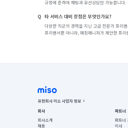
규정에 준하여 채팅과 유선상담만 가능합니다. 
타 서비스 대비 장점은 무엇인가요?
다양한 직군의 경력을 지닌 고급 전문가 프리랜
프리랜서뿐 아니라, 매칭매니저가 제안한 프리
유한회사 미소 사업자 정보
사업자등록번호 : 291-87-00271 | 인허가번호 : 2016-32201
회사
파트너
통신판매신고번호 : 2024-서울종로-1400(공정거래위원회 정
대표이사 : CHING VICTOR COLUMBIA RHEE
회사소개
파트너 
주소 | 본사: 서울특별시 종로구 율곡로 6(중학동, 트윈트리
채용
이사