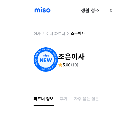
생활 청소
이
조은이사
이사
이사 파트너
조은이사
5.00
(
19
)
파트너 정보
후기
자주 묻는 질문