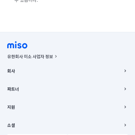
유한회사 미소 사업자 정보
사업자등록번호 : 291-87-00271 | 인허가번호 : 2016-3220163-14-5-
00019 |
회사
통신판매신고번호 : 2024-서울종로-1400(공정거래위원회 정보) |
대표이사 : CHING VICTOR COLUMBIA RHEE
회사소개
주소 | 본사: 서울특별시 종로구 율곡로 6(중학동, 트윈트리빌딩) B동 5층
채용
파트너
컨택센터 : 서울특별시 종로구 수송동 율곡로 24, 7층, 8층 미소
블로그
유한회사 미소는 통신판매중개자이며, 통신판매의 당사자가 아닙니다.
파트너 지원
상품, 상품정보, 거래에 관한 의무와 책임은 거래당사자에게 있습니다.
이사
지원
언론 보도 관련 문의:
contact@getmiso.com
이사 청소/입주 청소
대표번호: 1577-8808
고객센터
© 유한회사 미소. Miso, Inc. All Rights Reserved.
이용약관
소셜
개인정보처리방침