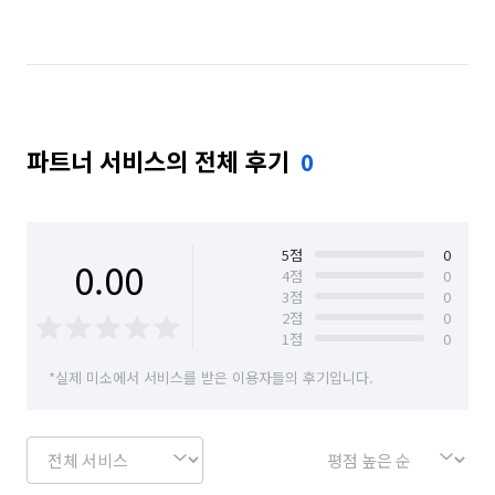
파트너 서비스의 전체 후기
0
5
점
0
0.00
4
점
0
3
점
0
2
점
0
1
점
0
*실제 미소에서 서비스를 받은 이용자들의 후기입니다.