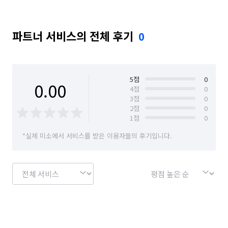
파트너 서비스의 전체 후기
0
5
점
0
0.00
4
점
0
3
점
0
2
점
0
1
점
0
*실제 미소에서 서비스를 받은 이용자들의 후기입니다.