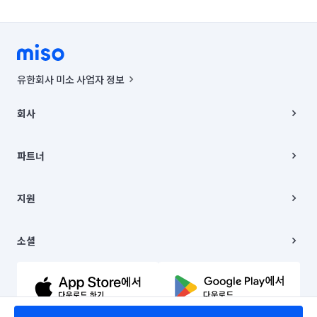
유한회사 미소 사업자 정보
사업자등록번호 : 291-87-00271 | 인허가번호 : 2016-3220163-14-5-
00019 |
회사
통신판매신고번호 : 2024-서울종로-1400(공정거래위원회 정보) |
대표이사 : CHING VICTOR COLUMBIA RHEE
회사소개
주소 | 본사: 서울특별시 종로구 율곡로 6(중학동, 트윈트리빌딩) B동 5층
채용
파트너
컨택센터 : 서울특별시 종로구 수송동 율곡로 24, 7층, 8층 미소
블로그
유한회사 미소는 통신판매중개자이며, 통신판매의 당사자가 아닙니다.
파트너 지원
상품, 상품정보, 거래에 관한 의무와 책임은 거래당사자에게 있습니다.
이사
지원
언론 보도 관련 문의:
contact@getmiso.com
이사 청소/입주 청소
대표번호: 1577-8808
고객센터
© 유한회사 미소. Miso, Inc. All Rights Reserved.
이용약관
소셜
개인정보처리방침
파트너 위치정보 이용약관
링크드인
문의하기
유튜브