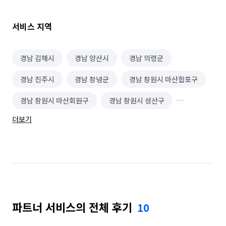
서비스 지역
경남 김해시
경남 양산시
경남 의령군
경남 진주시
경남 창녕군
경남 창원시 마산합포구
경남 창원시 마산회원구
경남 창원시 성산구
더보기
경남 창원시 의창구
경남 창원시 진해구
경남 함안군
부산 강서구
부산 금정구
부산 기장군
부산 남구
부산 동구
부산 동래구
부산 부산진구
부산 북구
파트너 서비스의 전체 후기
10
부산 사상구
부산 사하구
부산 서구