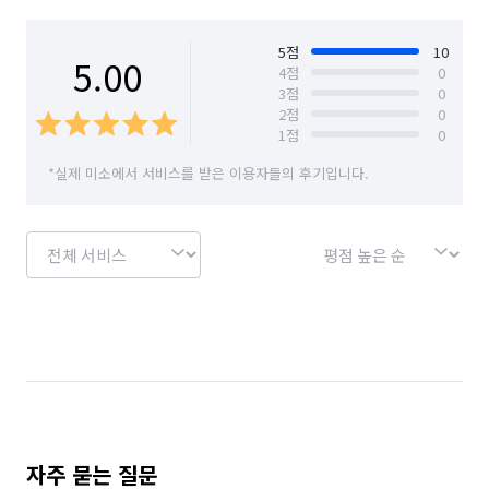
부산 수영구
부산 연제구
부산 영도구
부산 중구
부산 해운대구
5
점
10
5.00
4
점
0
3
점
0
2
점
0
1
점
0
*실제 미소에서 서비스를 받은 이용자들의 후기입니다.
자주 묻는 질문