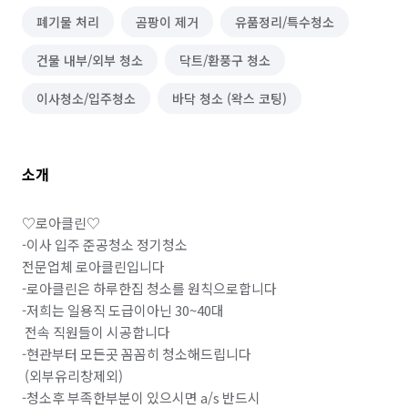
폐기물 처리
곰팡이 제거
유품정리/특수청소
건물 내부/외부 청소
닥트/환풍구 청소
이사청소/입주청소
바닥 청소 (왁스 코팅)
소개
♡로아클린♡

-이사 입주 준공청소 정기청소

전문업체 로아클린입니다

-로아클린은 하루한집 청소를 원칙으로합니다

-저희는 일용직 도급이아닌 30~40대 

 전속 직원들이 시공합니다

-현관부터 모든곳 꼼꼼히 청소해드립니다

 (외부유리창제외)

-청소후 부족한부분이 있으시면 a/s 반드시
