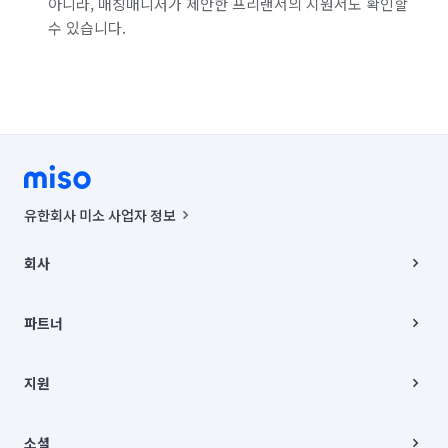
아니라, 매칭매니저가 제안한 프리랜서의 지원서도 확인할
수 있습니다.
유한회사 미소 사업자 정보
사업자등록번호 : 291-87-00271 | 인허가번호 : 2016-3220163-14-5-
00019 |
회사
통신판매신고번호 : 2024-서울종로-1400(공정거래위원회 정보) |
대표이사 : CHING VICTOR COLUMBIA RHEE
회사소개
주소 | 본사: 서울특별시 종로구 율곡로 6(중학동, 트윈트리빌딩) B동 5층
채용
파트너
컨택센터 : 서울특별시 종로구 수송동 율곡로 24, 7층, 8층 미소
블로그
유한회사 미소는 통신판매중개자이며, 통신판매의 당사자가 아닙니다.
파트너 지원
상품, 상품정보, 거래에 관한 의무와 책임은 거래당사자에게 있습니다.
이사
지원
언론 보도 관련 문의:
contact@getmiso.com
이사 청소/입주 청소
대표번호: 1577-8808
고객센터
© 유한회사 미소. Miso, Inc. All Rights Reserved.
이용약관
소셜