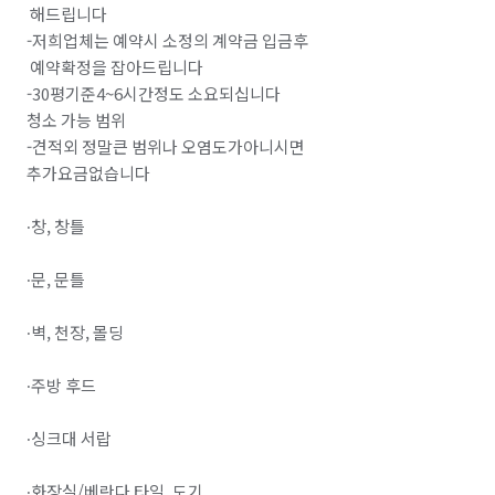
 해드립니다

-저희업체는 예약시 소정의 계약금 입금후

 예약확정을 잡아드립니다

-30평기준4~6시간정도 소요되십니다

청소 가능 범위

-견적외 정말큰 범위나 오염도가아니시면

추가요금없습니다

∙창, 창틀

∙문, 문틀

∙벽, 천장, 몰딩

∙주방 후드

∙싱크대 서랍

∙화장실/베란다 타일, 도기
