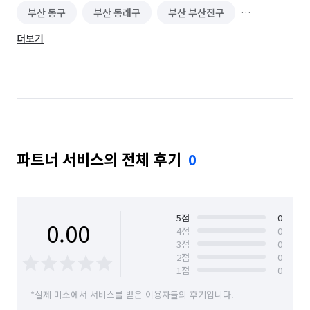
부산 동구
부산 동래구
부산 부산진구
더보기
부산 북구
부산 사상구
부산 사하구
부산 서구
부산 수영구
부산 연제구
부산 중구
부산 해운대구
인천 남동구
인천 부평구
파트너 서비스의 전체 후기
0
5
점
0
0.00
4
점
0
3
점
0
2
점
0
1
점
0
*실제 미소에서 서비스를 받은 이용자들의 후기입니다.