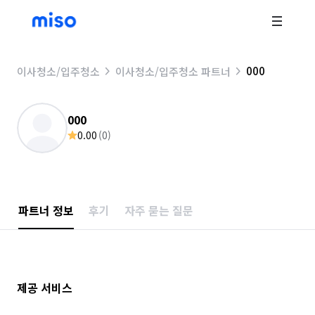
000
이사청소/입주청소
이사청소/입주청소 파트너
000
0.00
(
0
)
파트너 정보
후기
자주 묻는 질문
제공 서비스