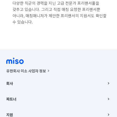
다양한 직군의 경력을 지닌 고급 전문가 프리랜서풀을
갖추고 있습니다. 그리고 직접 매칭 요청한 프리랜서뿐
아니라, 매칭매니저가 제안한 프리랜서의 지원서도 확인할
수 있습니다.
유한회사 미소 사업자 정보
사업자등록번호 : 291-87-00271 | 인허가번호 : 2016-3220163-14-5-
00019 |
회사
통신판매신고번호 : 2024-서울종로-1400(공정거래위원회 정보) |
대표이사 : CHING VICTOR COLUMBIA RHEE
회사소개
주소 | 본사: 서울특별시 종로구 율곡로 6(중학동, 트윈트리빌딩) B동 5층
채용
파트너
컨택센터 : 서울특별시 종로구 수송동 율곡로 24, 7층, 8층 미소
블로그
유한회사 미소는 통신판매중개자이며, 통신판매의 당사자가 아닙니다.
파트너 지원
상품, 상품정보, 거래에 관한 의무와 책임은 거래당사자에게 있습니다.
이사
지원