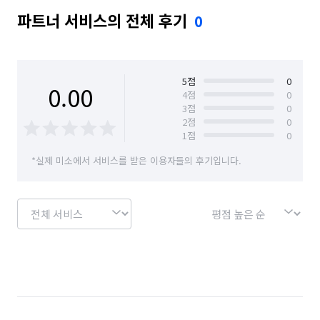
파트너 서비스의 전체 후기
0
5
점
0
0.00
4
점
0
3
점
0
2
점
0
1
점
0
*실제 미소에서 서비스를 받은 이용자들의 후기입니다.