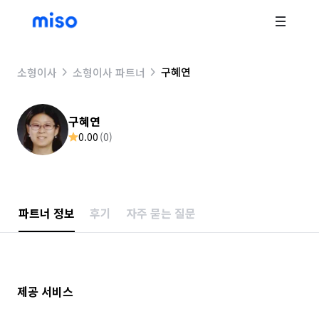
구혜연
소형이사
소형이사 파트너
구혜연
0.00
(
0
)
파트너 정보
후기
자주 묻는 질문
제공 서비스