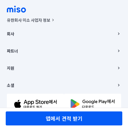
유한회사 미소 사업자 정보
사업자등록번호 : 291-87-00271 | 인허가번호 : 2016-3220163-14-5-
00019 |
회사
통신판매신고번호 : 2024-서울종로-1400(공정거래위원회 정보) |
대표이사 : CHING VICTOR COLUMBIA RHEE
회사소개
주소 | 본사: 서울특별시 종로구 율곡로 6(중학동, 트윈트리빌딩) B동 5층
채용
파트너
컨택센터 : 서울특별시 종로구 수송동 율곡로 24, 7층, 8층 미소
블로그
유한회사 미소는 통신판매중개자이며, 통신판매의 당사자가 아닙니다.
파트너 지원
상품, 상품정보, 거래에 관한 의무와 책임은 거래당사자에게 있습니다.
이사
지원
언론 보도 관련 문의:
contact@getmiso.com
이사 청소/입주 청소
대표번호: 1577-8808
고객센터
© 유한회사 미소. Miso, Inc. All Rights Reserved.
이용약관
소셜
개인정보처리방침
파트너 위치정보 이용약관
링크드인
문의하기
유튜브
앱에서 견적 받기