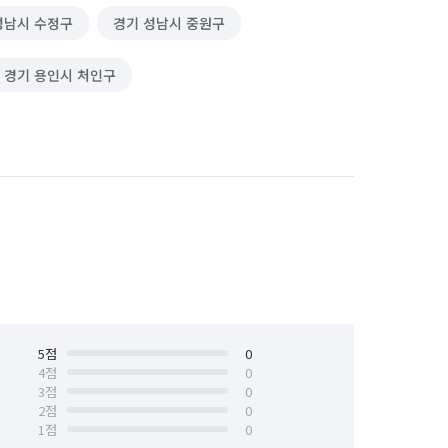
성남시 수정구
경기 성남시 중원구
경기 용인시 처인구
5
점
0
4
점
0
3
점
0
2
점
0
1
점
0