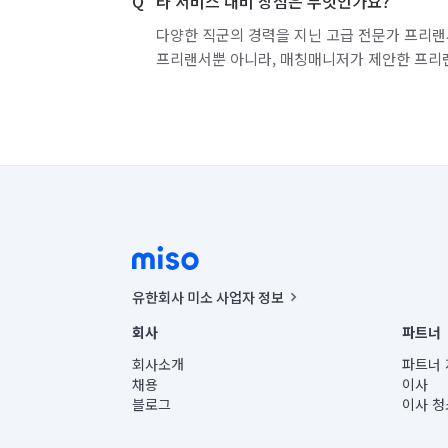
타 서비스 대비 장점은 무엇인가요?
다양한 직군의 경력을 지닌 고급 전문가 프리랜
프리랜서뿐 아니라, 매칭매니저가 제안한 프리
유한회사 미소 사업자 정보
사업자등록번호 : 291-87-00271 | 인허가번호 : 2016-32201
회사
파트너
통신판매신고번호 : 2024-서울종로-1400(공정거래위원회 정
대표이사 : CHING VICTOR COLUMBIA RHEE
회사소개
파트너 
주소 | 본사: 서울특별시 종로구 율곡로 6(중학동, 트윈트리
채용
이사
컨택센터 : 서울특별시 종로구 수송동 율곡로 24, 7층, 8층
블로그
이사 청
유한회사 미소는 통신판매중개자이며, 통신판매의 당사자가
상품, 상품정보, 거래에 관한 의무와 책임은 거래당사자에