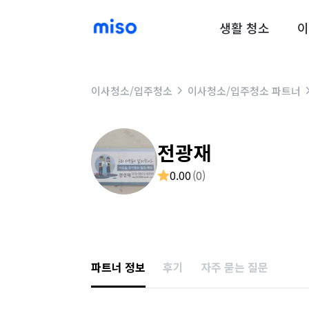
생활 청소
이
이사청소/입주청소
이사청소/입주청소 파트너
전광재
0.00
(
0
)
파트너 정보
후기
자주 묻는 질문