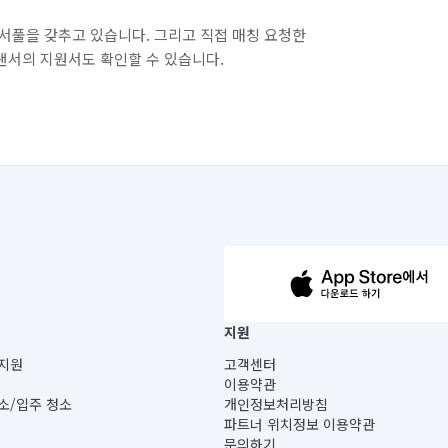
서풀을 갖추고 있습니다. 그리고 직접 매칭 요청한
랜서의 지원서도 확인할 수 있습니다.
63-14-5-00019 |
지원
보) |
지원
고객센터
빌딩) B동 5층
이용약관
 미소
소/입주 청소
개인정보처리방침
 아닙니다.
파트너 위치정보 이용약관
게 있습니다.
문의하기