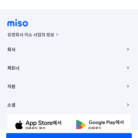
유한회사 미소 사업자 정보
사업자등록번호 : 291-87-00271 | 인허가번호 : 2016-3220163-14-5-
00019 |
회사
통신판매신고번호 : 2024-서울종로-1400(공정거래위원회 정보) |
대표이사 : CHING VICTOR COLUMBIA RHEE
회사소개
주소 | 본사: 서울특별시 종로구 율곡로 6(중학동, 트윈트리빌딩) B동 5층
채용
파트너
컨택센터 : 서울특별시 종로구 수송동 율곡로 24, 7층, 8층 미소
블로그
유한회사 미소는 통신판매중개자이며, 통신판매의 당사자가 아닙니다.
파트너 지원
상품, 상품정보, 거래에 관한 의무와 책임은 거래당사자에게 있습니다.
이사
지원
언론 보도 관련 문의:
contact@getmiso.com
이사 청소/입주 청소
대표번호: 1577-8808
고객센터
© 유한회사 미소. Miso, Inc. All Rights Reserved.
이용약관
소셜
개인정보처리방침
파트너 위치정보 이용약관
링크드인
문의하기
유튜브