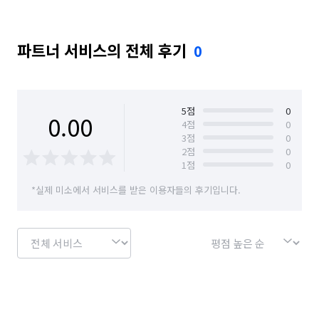
파트너 서비스의 전체 후기
0
5
점
0
0.00
4
점
0
3
점
0
2
점
0
1
점
0
*실제 미소에서 서비스를 받은 이용자들의 후기입니다.