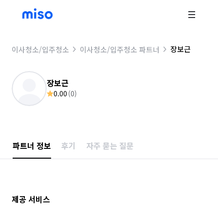
장보근
이사청소/입주청소
이사청소/입주청소 파트너
장보근
0.00
(
0
)
파트너 정보
후기
자주 묻는 질문
제공 서비스