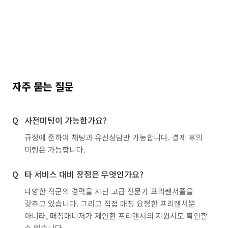
경기 파주시
경기 평택시
경기 포천시
경기 하남시
경기 화성시
서울 강남구
서울 강동구
서울 강북구
서울 강서구
서울 관악구
서울 광진구
서울 구로구
자주 묻는 질문
서울 금천구
서울 노원구
서울 도봉구
사전미팅이 가능한가요?
서울 동대문구
서울 동작구
서울 마포구
규정에 준하여 채팅과 유선상담만 가능합니다. 결제 후의
서울 서대문구
서울 서초구
서울 성동구
미팅은 가능합니다.
서울 성북구
서울 송파구
서울 양천구
타 서비스 대비 장점은 무엇인가요?
서울 영등포구
서울 용산구
서울 은평구
다양한 직군의 경력을 지닌 고급 전문가 프리랜서풀을
갖추고 있습니다. 그리고 직접 매칭 요청한 프리랜서뿐
서울 종로구
서울 중구
서울 중랑구
아니라, 매칭매니저가 제안한 프리랜서의 지원서도 확인할
수 있습니다.