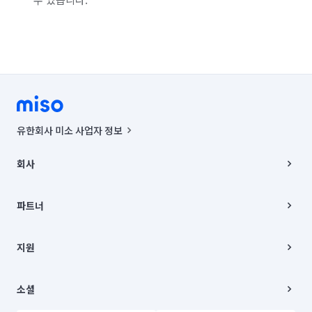
경기 화성시 동탄구
경기 화성시 효행구
경기 화성시 만세구
경기 화성시 병점구
유한회사 미소 사업자 정보
사업자등록번호 : 291-87-00271 | 인허가번호 : 2016-3220163-14-5-
00019 |
회사
통신판매신고번호 : 2024-서울종로-1400(공정거래위원회 정보) |
대표이사 : CHING VICTOR COLUMBIA RHEE
회사소개
주소 | 본사: 서울특별시 종로구 율곡로 6(중학동, 트윈트리빌딩) B동 5층
채용
파트너
컨택센터 : 서울특별시 종로구 수송동 율곡로 24, 7층, 8층 미소
블로그
유한회사 미소는 통신판매중개자이며, 통신판매의 당사자가 아닙니다.
파트너 지원
상품, 상품정보, 거래에 관한 의무와 책임은 거래당사자에게 있습니다.
이사
지원
언론 보도 관련 문의:
contact@getmiso.com
이사 청소/입주 청소
대표번호: 1577-8808
고객센터
© 유한회사 미소. Miso, Inc. All Rights Reserved.
이용약관
소셜
개인정보처리방침