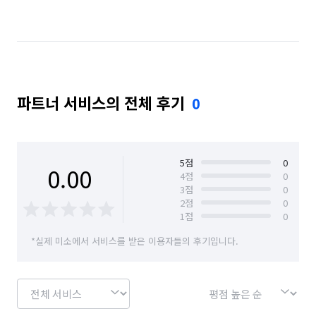
경기 남양주시
경기 동두천시
경기 성남시 분당구
경기 성남시 수정구
경기 성남시 중원구
경기 수원시 권선구
경기 수원시 영통구
파트너 서비스의 전체 후기
0
경기 수원시 장안구
경기 수원시 팔달구
경기 시흥시
경기 안산시 단원구
경기 안산시 상록구
경기 안성시
5
점
0
0.00
4
점
0
3
점
0
경기 안양시 동안구
경기 안양시 만안구
2
점
0
1
점
0
경기 양주시
경기 양평군
경기 여주시
*실제 미소에서 서비스를 받은 이용자들의 후기입니다.
경기 연천군
경기 오산시
경기 용인시 기흥구
경기 용인시 수지구
경기 용인시 처인구
경기 의왕시
경기 의정부시
경기 이천시