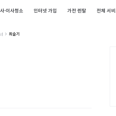
사·이사청소
인터넷 가입
가전 렌탈
전체 서비
최슬기
트너