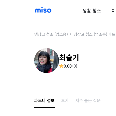
생활 청소
이
냉장고 청소 (업소용)
냉장고 청소 (업소용) 파
최슬기
0.00
(
0
)
파트너 정보
후기
자주 묻는 질문