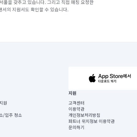
서풀을 갖추고 있습니다. 그리고 직접 매칭 요청한
랜서의 지원서도 확인할 수 있습니다.
63-14-5-00019 |
지원
보) |
지원
고객센터
빌딩) B동 5층
이용약관
 미소
소/입주 청소
개인정보처리방침
 아닙니다.
파트너 위치정보 이용약관
게 있습니다.
문의하기