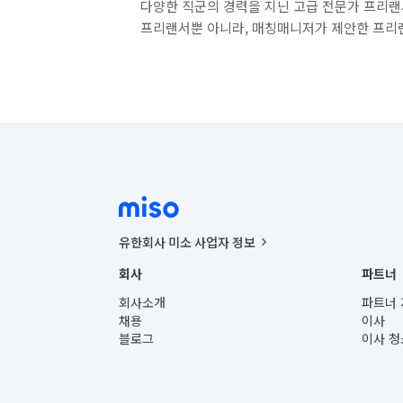
다양한 직군의 경력을 지닌 고급 전문가 프리랜
프리랜서뿐 아니라, 매칭매니저가 제안한 프리
유한회사 미소 사업자 정보
사업자등록번호 : 291-87-00271 | 인허가번호 : 2016-32201
회사
파트너
통신판매신고번호 : 2024-서울종로-1400(공정거래위원회 정
대표이사 : CHING VICTOR COLUMBIA RHEE
회사소개
파트너 
주소 | 본사: 서울특별시 종로구 율곡로 6(중학동, 트윈트리
채용
이사
컨택센터 : 서울특별시 종로구 수송동 율곡로 24, 7층, 8층
블로그
이사 청
유한회사 미소는 통신판매중개자이며, 통신판매의 당사자가
상품, 상품정보, 거래에 관한 의무와 책임은 거래당사자에
언론 보도 관련 문의:
contact@getmiso.com