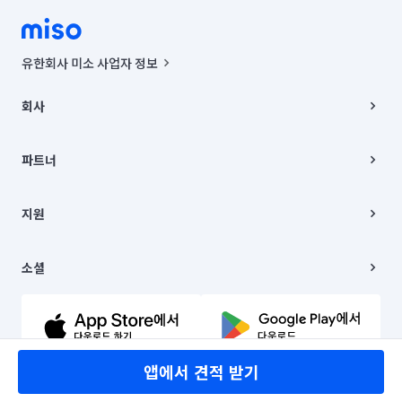
유한회사 미소 사업자 정보
사업자등록번호 : 291-87-00271 | 인허가번호 : 2016-3220163-14-5-
00019 |
회사
통신판매신고번호 : 2024-서울종로-1400(공정거래위원회 정보) |
대표이사 : CHING VICTOR COLUMBIA RHEE
회사소개
주소 | 본사: 서울특별시 종로구 율곡로 6(중학동, 트윈트리빌딩) B동 5층
채용
파트너
컨택센터 : 서울특별시 종로구 수송동 율곡로 24, 7층, 8층 미소
블로그
유한회사 미소는 통신판매중개자이며, 통신판매의 당사자가 아닙니다.
파트너 지원
상품, 상품정보, 거래에 관한 의무와 책임은 거래당사자에게 있습니다.
이사
지원
언론 보도 관련 문의:
contact@getmiso.com
이사 청소/입주 청소
대표번호: 1577-8808
고객센터
© 유한회사 미소. Miso, Inc. All Rights Reserved.
이용약관
소셜
개인정보처리방침
파트너 위치정보 이용약관
링크드인
문의하기
유튜브
앱에서 견적 받기