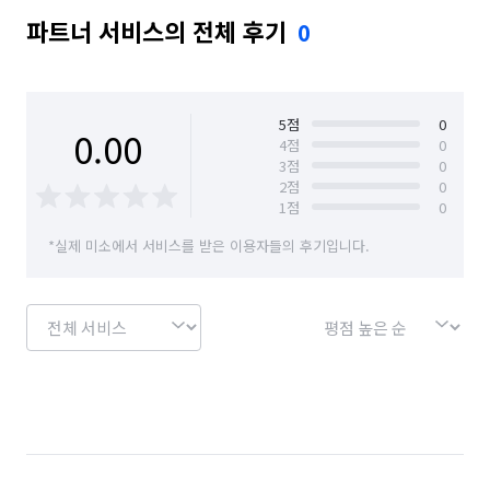
파트너 서비스의 전체 후기
0
5
점
0
0.00
4
점
0
3
점
0
2
점
0
1
점
0
*실제 미소에서 서비스를 받은 이용자들의 후기입니다.