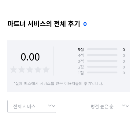
파트너 서비스의 전체 후기
0
5
점
0
0.00
4
점
0
3
점
0
2
점
0
1
점
0
*실제 미소에서 서비스를 받은 이용자들의 후기입니다.