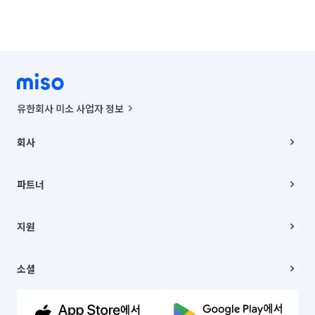
유한회사 미소 사업자 정보
사업자등록번호 : 291-87-00271 | 인허가번호 : 2016-3220163-14-5-
00019 |
회사
통신판매신고번호 : 2024-서울종로-1400(공정거래위원회 정보) |
대표이사 : CHING VICTOR COLUMBIA RHEE
회사소개
주소 | 본사: 서울특별시 종로구 율곡로 6(중학동, 트윈트리빌딩) B동 5층
채용
파트너
컨택센터 : 서울특별시 종로구 수송동 율곡로 24, 7층, 8층 미소
블로그
유한회사 미소는 통신판매중개자이며, 통신판매의 당사자가 아닙니다.
파트너 지원
상품, 상품정보, 거래에 관한 의무와 책임은 거래당사자에게 있습니다.
이사
지원
언론 보도 관련 문의:
contact@getmiso.com
이사 청소/입주 청소
대표번호: 1577-8808
고객센터
© 유한회사 미소. Miso, Inc. All Rights Reserved.
이용약관
소셜
개인정보처리방침
파트너 위치정보 이용약관
링크드인
문의하기
유튜브