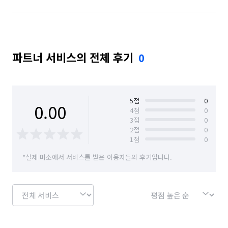
파트너 서비스의 전체 후기
0
5
점
0
0.00
4
점
0
3
점
0
2
점
0
1
점
0
*실제 미소에서 서비스를 받은 이용자들의 후기입니다.