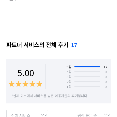
서울 도봉구
서울 동대문구
서울 동작구
서울 마포구
서울 서대문구
서울 서초구
서울 성동구
서울 성북구
서울 송파구
서울 양천구
서울 영등포구
서울 용산구
파트너 서비스의 전체 후기
17
서울 은평구
서울 종로구
서울 중구
서울 중랑구
5
점
17
5.00
4
점
0
3
점
0
2
점
0
1
점
0
*실제 미소에서 서비스를 받은 이용자들의 후기입니다.