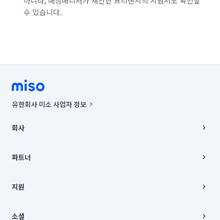
아니라, 매칭매니저가 제안한 프리랜서의 지원서도 확인할
수 있습니다.
유한회사 미소 사업자 정보
사업자등록번호 : 291-87-00271 | 인허가번호 : 2016-3220163-14-5-
00019 |
회사
통신판매신고번호 : 2024-서울종로-1400(공정거래위원회 정보) |
대표이사 : CHING VICTOR COLUMBIA RHEE
회사소개
주소 | 본사: 서울특별시 종로구 율곡로 6(중학동, 트윈트리빌딩) B동 5층
채용
파트너
컨택센터 : 서울특별시 종로구 수송동 율곡로 24, 7층, 8층 미소
블로그
유한회사 미소는 통신판매중개자이며, 통신판매의 당사자가 아닙니다.
파트너 지원
상품, 상품정보, 거래에 관한 의무와 책임은 거래당사자에게 있습니다.
이사
지원
언론 보도 관련 문의:
contact@getmiso.com
이사 청소/입주 청소
대표번호: 1577-8808
고객센터
© 유한회사 미소. Miso, Inc. All Rights Reserved.
이용약관
소셜