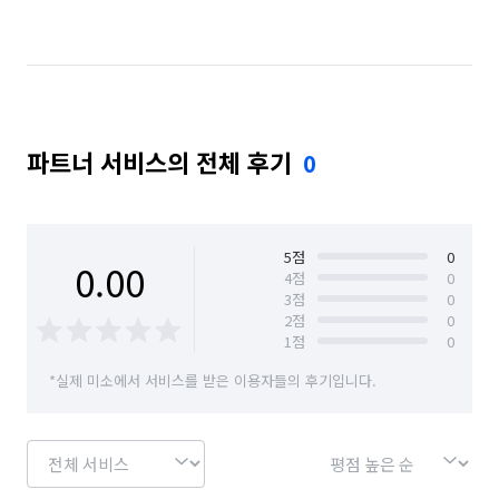
경기 이천시
부산 금정구
부산 동래구
부산 해운대구
서울 관악구
울산 동구
충북 제천시
충북 충주시
파트너 서비스의 전체 후기
0
5
점
0
0.00
4
점
0
3
점
0
2
점
0
1
점
0
*실제 미소에서 서비스를 받은 이용자들의 후기입니다.