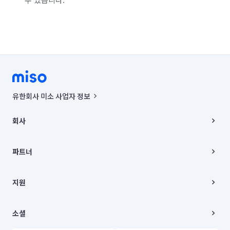
유한회사 미소 사업자 정보
사업자등록번호 : 291-87-00271 | 인허가번호 : 2016-3220163-14-5-
00019 |
회사
통신판매신고번호 : 2024-서울종로-1400(공정거래위원회 정보) |
대표이사 : CHING VICTOR COLUMBIA RHEE
회사소개
주소 | 본사: 서울특별시 종로구 율곡로 6(중학동, 트윈트리빌딩) B동 5층
채용
파트너
컨택센터 : 서울특별시 종로구 수송동 율곡로 24, 7층, 8층 미소
블로그
유한회사 미소는 통신판매중개자이며, 통신판매의 당사자가 아닙니다.
파트너 지원
상품, 상품정보, 거래에 관한 의무와 책임은 거래당사자에게 있습니다.
이사
지원
언론 보도 관련 문의:
contact@getmiso.com
이사 청소/입주 청소
대표번호: 1577-8808
고객센터
© 유한회사 미소. Miso, Inc. All Rights Reserved.
이용약관
소셜
개인정보처리방침