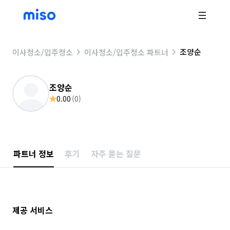
조양순
이사청소/입주청소
이사청소/입주청소 파트너
조양순
0.00
(
0
)
파트너 정보
후기
자주 묻는 질문
제공 서비스