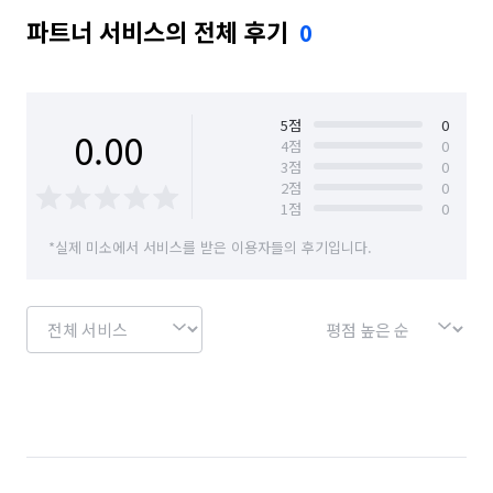
파트너 서비스의 전체 후기
0
5
점
0
0.00
4
점
0
3
점
0
2
점
0
1
점
0
*실제 미소에서 서비스를 받은 이용자들의 후기입니다.