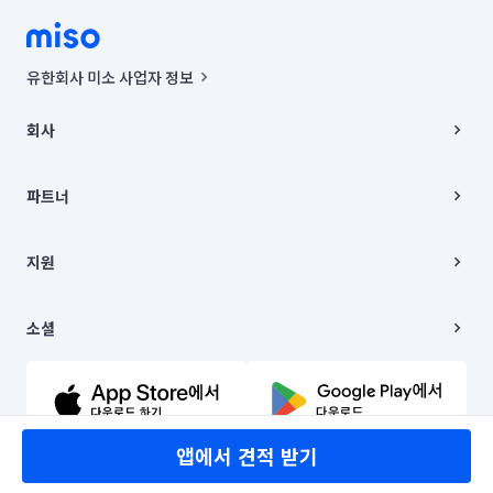
유한회사 미소 사업자 정보
사업자등록번호 : 291-87-00271 | 인허가번호 : 2016-3220163-14-5-
00019 |
회사
통신판매신고번호 : 2024-서울종로-1400(공정거래위원회 정보) |
대표이사 : CHING VICTOR COLUMBIA RHEE
회사소개
주소 | 본사: 서울특별시 종로구 율곡로 6(중학동, 트윈트리빌딩) B동 5층
채용
파트너
컨택센터 : 서울특별시 종로구 수송동 율곡로 24, 7층, 8층 미소
블로그
유한회사 미소는 통신판매중개자이며, 통신판매의 당사자가 아닙니다.
파트너 지원
상품, 상품정보, 거래에 관한 의무와 책임은 거래당사자에게 있습니다.
이사
지원
언론 보도 관련 문의:
contact@getmiso.com
이사 청소/입주 청소
대표번호: 1577-8808
고객센터
© 유한회사 미소. Miso, Inc. All Rights Reserved.
이용약관
소셜
개인정보처리방침
파트너 위치정보 이용약관
링크드인
문의하기
유튜브
앱에서 견적 받기