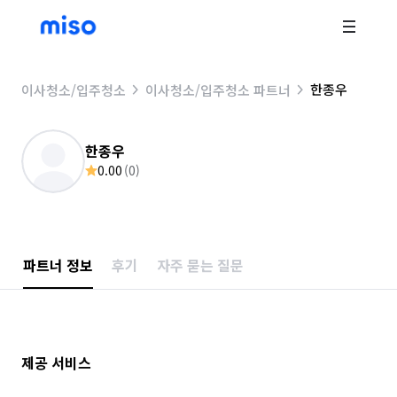
한종우
이사청소/입주청소
이사청소/입주청소 파트너
한종우
0.00
(
0
)
파트너 정보
후기
자주 묻는 질문
제공 서비스