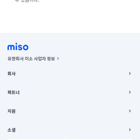
유한회사 미소 사업자 정보
사업자등록번호 : 291-87-00271 | 인허가번호 : 2016-3220163-14-5-
00019 |
회사
통신판매신고번호 : 2024-서울종로-1400(공정거래위원회 정보) |
대표이사 : CHING VICTOR COLUMBIA RHEE
회사소개
주소 | 본사: 서울특별시 종로구 율곡로 6(중학동, 트윈트리빌딩) B동 5층
채용
파트너
컨택센터 : 서울특별시 종로구 수송동 율곡로 24, 7층, 8층 미소
블로그
유한회사 미소는 통신판매중개자이며, 통신판매의 당사자가 아닙니다.
파트너 지원
상품, 상품정보, 거래에 관한 의무와 책임은 거래당사자에게 있습니다.
이사
지원
언론 보도 관련 문의:
contact@getmiso.com
이사 청소/입주 청소
대표번호: 1577-8808
고객센터
© 유한회사 미소. Miso, Inc. All Rights Reserved.
이용약관
소셜
개인정보처리방침