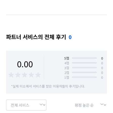
경기 수원시 영통구
경기 수원시 장안구
경기 수원시 팔달구
경기 시흥시
경기 안산시 단원구
경기 안산시 상록구
파트너 서비스의 전체 후기
0
경기 안성시
경기 안양시 동안구
경기 안양시 만안구
경기 오산시
경기 용인시 기흥구
경기 용인시 수지구
5
점
0
0.00
4
점
0
3
점
0
경기 용인시 처인구
경기 의왕시
경기 이천시
2
점
0
1
점
0
경기 평택시
경기 화성시
경남 거제시
*실제 미소에서 서비스를 받은 이용자들의 후기입니다.
부산 동래구
부산 북구
부산 연제구
서울 강남구
서울 강동구
서울 관악구
서울 광진구
서울 서초구
서울 성동구