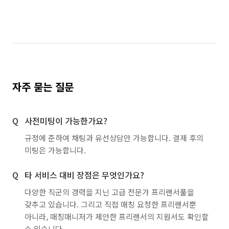
서울 송파구
서울 양천구
서울 영등포구
서울 용산구
서울 중구
인천 서구
인천 연수구
충남 아산시
충남 천안시 동남구
충남 천안시 서북구
충북 청주시 서원구
자주 묻는 질문
충북 청주시 흥덕구
충북 충주시
사전미팅이 가능한가요?
경기 화성시 동탄구
경기 화성시 효행구
규정에 준하여 채팅과 유선상담만 가능합니다. 결제 후의
경기 화성시 만세구
경기 화성시 병점구
미팅은 가능합니다.
타 서비스 대비 장점은 무엇인가요?
다양한 직군의 경력을 지닌 고급 전문가 프리랜서풀을
갖추고 있습니다. 그리고 직접 매칭 요청한 프리랜서뿐
아니라, 매칭매니저가 제안한 프리랜서의 지원서도 확인할
수 있습니다.