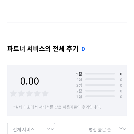
파트너 서비스의 전체 후기
0
5
점
0
0.00
4
점
0
3
점
0
2
점
0
1
점
0
*실제 미소에서 서비스를 받은 이용자들의 후기입니다.