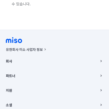
수 있습니다.
유한회사 미소 사업자 정보
사업자등록번호 : 291-87-00271 | 인허가번호 : 2016-3220163-14-5-
00019 |
회사
통신판매신고번호 : 2024-서울종로-1400(공정거래위원회 정보) |
대표이사 : CHING VICTOR COLUMBIA RHEE
회사소개
주소 | 본사: 서울특별시 종로구 율곡로 6(중학동, 트윈트리빌딩) B동 5층
채용
파트너
컨택센터 : 서울특별시 종로구 수송동 율곡로 24, 7층, 8층 미소
블로그
유한회사 미소는 통신판매중개자이며, 통신판매의 당사자가 아닙니다.
파트너 지원
상품, 상품정보, 거래에 관한 의무와 책임은 거래당사자에게 있습니다.
이사
지원
언론 보도 관련 문의:
contact@getmiso.com
이사 청소/입주 청소
대표번호: 1577-8808
고객센터
© 유한회사 미소. Miso, Inc. All Rights Reserved.
이용약관
소셜