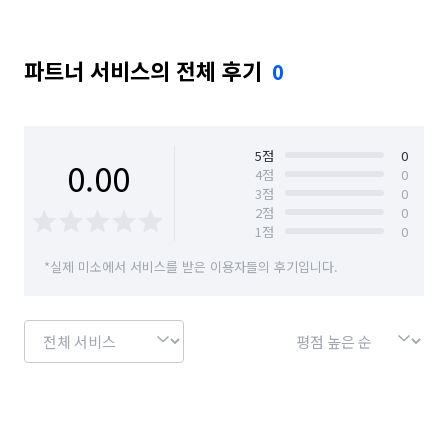
파트너 서비스의 전체 후기
0
5
점
0
0.00
4
점
0
3
점
0
2
점
0
1
점
0
*실제 미소에서 서비스를 받은 이용자들의 후기입니다.