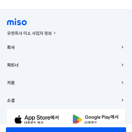
유한회사 미소 사업자 정보
사업자등록번호 : 291-87-00271 | 인허가번호 : 2016-3220163-14-5-
00019 |
회사
통신판매신고번호 : 2024-서울종로-1400(공정거래위원회 정보) |
대표이사 : CHING VICTOR COLUMBIA RHEE
회사소개
주소 | 본사: 서울특별시 종로구 율곡로 6(중학동, 트윈트리빌딩) B동 5층
채용
파트너
컨택센터 : 서울특별시 종로구 수송동 율곡로 24, 7층, 8층 미소
블로그
유한회사 미소는 통신판매중개자이며, 통신판매의 당사자가 아닙니다.
파트너 지원
상품, 상품정보, 거래에 관한 의무와 책임은 거래당사자에게 있습니다.
이사
지원
언론 보도 관련 문의:
contact@getmiso.com
이사 청소/입주 청소
대표번호: 1577-8808
고객센터
© 유한회사 미소. Miso, Inc. All Rights Reserved.
이용약관
소셜
개인정보처리방침
파트너 위치정보 이용약관
링크드인
문의하기
유튜브