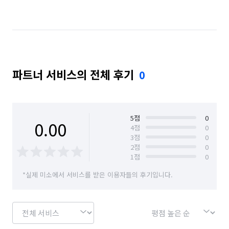
경기 수원시 영통구
경기 수원시 팔달구
경기 용인시 기흥구
경기 용인시 수지구
경기 의정부시
경기 파주시
서울 강동구
파트너 서비스의 전체 후기
0
서울 강북구
서울 강서구
서울 관악구
서울 광진구
서울 구로구
서울 금천구
서울 노원구
서울 도봉구
서울 동대문구
5
점
0
0.00
4
점
0
3
점
0
서울 동작구
서울 마포구
서울 서대문구
2
점
0
1
점
0
서울 서초구
서울 성동구
서울 성북구
*실제 미소에서 서비스를 받은 이용자들의 후기입니다.
서울 송파구
서울 양천구
서울 영등포구
서울 용산구
서울 은평구
서울 종로구
서울 중구
서울 중랑구
인천 계양구