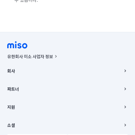
유한회사 미소 사업자 정보
사업자등록번호 : 291-87-00271 | 인허가번호 : 2016-3220163-14-5-
00019 |
회사
통신판매신고번호 : 2024-서울종로-1400(공정거래위원회 정보) |
대표이사 : CHING VICTOR COLUMBIA RHEE
회사소개
주소 | 본사: 서울특별시 종로구 율곡로 6(중학동, 트윈트리빌딩) B동 5층
채용
파트너
컨택센터 : 서울특별시 종로구 수송동 율곡로 24, 7층, 8층 미소
블로그
유한회사 미소는 통신판매중개자이며, 통신판매의 당사자가 아닙니다.
파트너 지원
상품, 상품정보, 거래에 관한 의무와 책임은 거래당사자에게 있습니다.
이사
지원
언론 보도 관련 문의:
contact@getmiso.com
이사 청소/입주 청소
대표번호: 1577-8808
고객센터
© 유한회사 미소. Miso, Inc. All Rights Reserved.
이용약관
소셜
개인정보처리방침