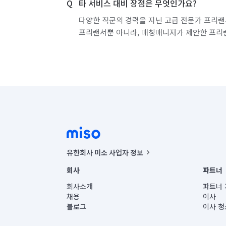
타 서비스 대비 장점은 무엇인가요?
다양한 직군의 경력을 지닌 고급 전문가 프리랜
프리랜서뿐 아니라, 매칭매니저가 제안한 프리
유한회사 미소 사업자 정보
사업자등록번호 : 291-87-00271 | 인허가번호 : 2016-32201
회사
파트너
통신판매신고번호 : 2024-서울종로-1400(공정거래위원회 정
대표이사 : CHING VICTOR COLUMBIA RHEE
회사소개
파트너 
주소 | 본사: 서울특별시 종로구 율곡로 6(중학동, 트윈트리
채용
이사
컨택센터 : 서울특별시 종로구 수송동 율곡로 24, 7층, 8층
블로그
이사 청
유한회사 미소는 통신판매중개자이며, 통신판매의 당사자가
상품, 상품정보, 거래에 관한 의무와 책임은 거래당사자에