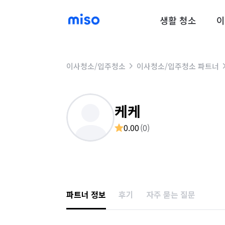
생활 청소
이
이사청소/입주청소
이사청소/입주청소 파트너
케케
0.00
(
0
)
파트너 정보
후기
자주 묻는 질문