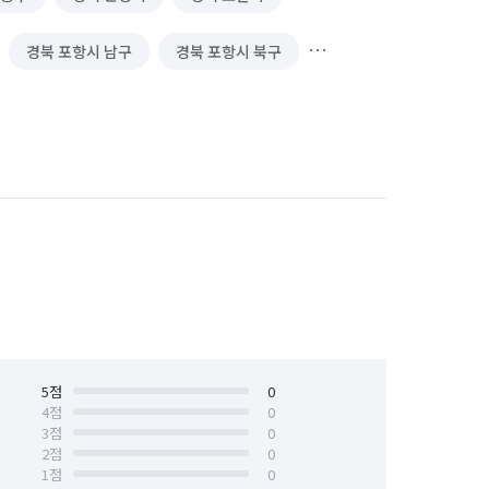
경북 포항시 남구
경북 포항시 북구
서울 구로구
서울 동작구
서울 양천구
서울 용산구
인천 계양구
인천 부평구
충남 당진시
천안시 서북구
충남 홍성군
화성시 효행구
경기 화성시 만세구
5
점
0
4
점
0
3
점
0
2
점
0
1
점
0