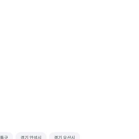
영통구
경기 안성시
경기 오산시