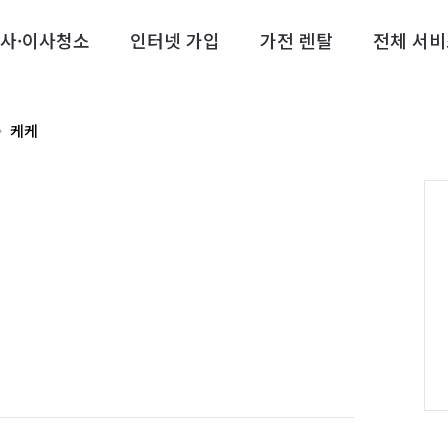
사·이사청소
인터넷 가입
가전 렌탈
전체 서비
케케