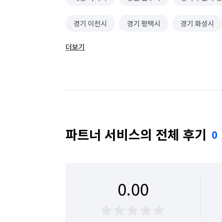
경기 이천시
경기 평택시
경기 화성시
더보기
대구 달성군
대전 유성구
서울 강남구
서울 서초구
서울 성동구
서울 성북구
서울 은평구
서울 중구
울산 동구
충남 아산시
충남 천안시 동남구
충남 
파트너 서비스의 전체 후기
0
충북 제천시
경기 화성시 동탄구
경기 
경기 화성시 병점구
0.00