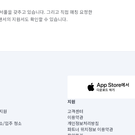
서풀을 갖추고 있습니다. 그리고 직접 매칭 요청한
랜서의 지원서도 확인할 수 있습니다.
63-14-5-00019 |
지원
보) |
지원
고객센터
빌딩) B동 5층
이용약관
 미소
소/입주 청소
개인정보처리방침
 아닙니다.
파트너 위치정보 이용약관
게 있습니다.