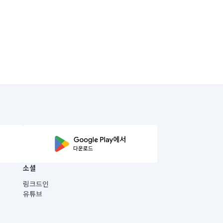
소셜
링크드인
유튜브