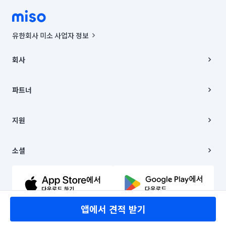
유한회사 미소 사업자 정보
사업자등록번호 : 291-87-00271 | 인허가번호 : 2016-3220163-14-5-
00019 |
회사
통신판매신고번호 : 2024-서울종로-1400(공정거래위원회 정보) |
대표이사 : CHING VICTOR COLUMBIA RHEE
회사소개
주소 | 본사: 서울특별시 종로구 율곡로 6(중학동, 트윈트리빌딩) B동 5층
채용
파트너
컨택센터 : 서울특별시 종로구 수송동 율곡로 24, 7층, 8층 미소
블로그
유한회사 미소는 통신판매중개자이며, 통신판매의 당사자가 아닙니다.
파트너 지원
상품, 상품정보, 거래에 관한 의무와 책임은 거래당사자에게 있습니다.
이사
지원
언론 보도 관련 문의:
contact@getmiso.com
이사 청소/입주 청소
대표번호: 1577-8808
고객센터
© 유한회사 미소. Miso, Inc. All Rights Reserved.
이용약관
소셜
개인정보처리방침
파트너 위치정보 이용약관
링크드인
문의하기
유튜브
앱에서 견적 받기