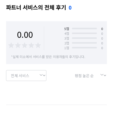
파트너 서비스의 전체 후기
0
5
점
0
0.00
4
점
0
3
점
0
2
점
0
1
점
0
*실제 미소에서 서비스를 받은 이용자들의 후기입니다.