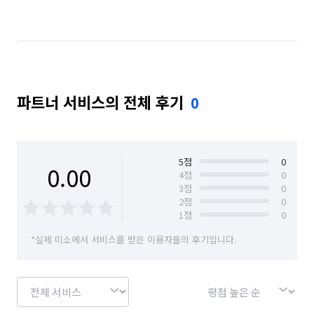
경기 수원시 장안구
경기 수원시 팔달구
경기 시흥시
경기 안산시 상록구
경기 양평군
경기 용인시 기흥구
경기 용인시 수지구
파트너 서비스의 전체 후기
0
경기 의왕시
경기 의정부시
경기 하남시
대구 수성구
대전 동구
대전 서구
대전 유성구
대전 중구
서울 강남구
5
점
0
0.00
4
점
0
3
점
0
서울 강동구
서울 강북구
서울 강서구
2
점
0
1
점
0
서울 관악구
서울 광진구
서울 노원구
*실제 미소에서 서비스를 받은 이용자들의 후기입니다.
서울 도봉구
서울 동대문구
서울 동작구
서울 마포구
서울 서대문구
서울 서초구
서울 성동구
서울 성북구
서울 송파구