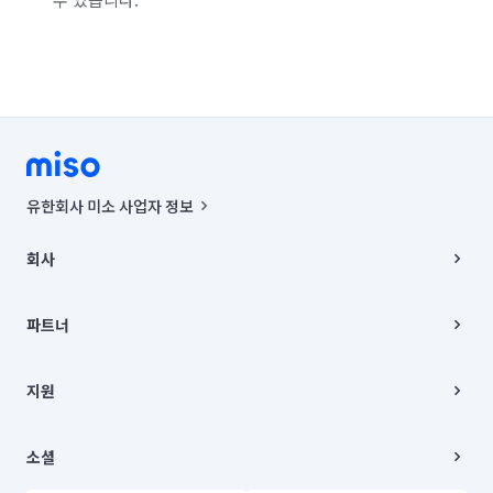
유한회사 미소 사업자 정보
사업자등록번호 : 291-87-00271 | 인허가번호 : 2016-3220163-14-5-
00019 |
회사
통신판매신고번호 : 2024-서울종로-1400(공정거래위원회 정보) |
대표이사 : CHING VICTOR COLUMBIA RHEE
회사소개
주소 | 본사: 서울특별시 종로구 율곡로 6(중학동, 트윈트리빌딩) B동 5층
채용
파트너
컨택센터 : 서울특별시 종로구 수송동 율곡로 24, 7층, 8층 미소
블로그
유한회사 미소는 통신판매중개자이며, 통신판매의 당사자가 아닙니다.
파트너 지원
상품, 상품정보, 거래에 관한 의무와 책임은 거래당사자에게 있습니다.
이사
지원
언론 보도 관련 문의:
contact@getmiso.com
이사 청소/입주 청소
대표번호: 1577-8808
고객센터
© 유한회사 미소. Miso, Inc. All Rights Reserved.
이용약관
소셜
개인정보처리방침