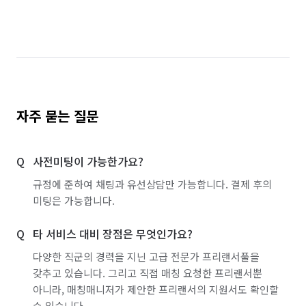
서울 영등포구
서울 용산구
서울 은평구
서울 종로구
서울 중구
서울 중랑구
인천 남구
인천 남동구
인천 연수구
인천 중구
제주 서귀포시
제주 제주시
자주 묻는 질문
사전미팅이 가능한가요?
규정에 준하여 채팅과 유선상담만 가능합니다. 결제 후의
미팅은 가능합니다.
타 서비스 대비 장점은 무엇인가요?
다양한 직군의 경력을 지닌 고급 전문가 프리랜서풀을
갖추고 있습니다. 그리고 직접 매칭 요청한 프리랜서뿐
아니라, 매칭매니저가 제안한 프리랜서의 지원서도 확인할
수 있습니다.