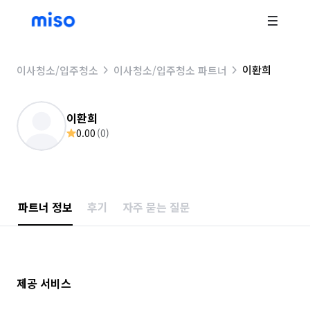
이환희
이사청소/입주청소
이사청소/입주청소 파트너
이환희
0.00
(
0
)
파트너 정보
후기
자주 묻는 질문
제공 서비스