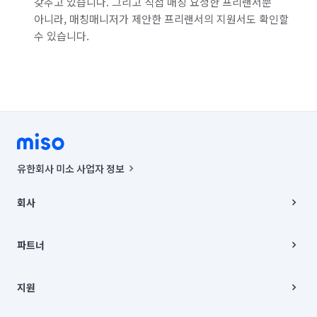
갖추고 있습니다. 그리고 직접 매칭 요청한 프리랜서뿐
아니라, 매칭매니저가 제안한 프리랜서의 지원서도 확인할
수 있습니다.
유한회사 미소 사업자 정보
사업자등록번호 : 291-87-00271 | 인허가번호 : 2016-3220163-14-5-
00019 |
회사
통신판매신고번호 : 2024-서울종로-1400(공정거래위원회 정보) |
대표이사 : CHING VICTOR COLUMBIA RHEE
회사소개
주소 | 본사: 서울특별시 종로구 율곡로 6(중학동, 트윈트리빌딩) B동 5층
채용
파트너
컨택센터 : 서울특별시 종로구 수송동 율곡로 24, 7층, 8층 미소
블로그
유한회사 미소는 통신판매중개자이며, 통신판매의 당사자가 아닙니다.
파트너 지원
상품, 상품정보, 거래에 관한 의무와 책임은 거래당사자에게 있습니다.
이사
지원
언론 보도 관련 문의:
contact@getmiso.com
이사 청소/입주 청소
대표번호: 1577-8808
고객센터