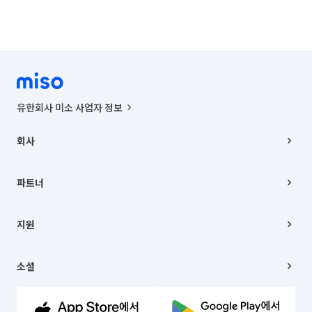
유한회사 미소 사업자 정보
사업자등록번호 : 291-87-00271 | 인허가번호 : 2016-3220163-14-5-
00019 |
회사
통신판매신고번호 : 2024-서울종로-1400(공정거래위원회 정보) |
대표이사 : CHING VICTOR COLUMBIA RHEE
회사소개
주소 | 본사: 서울특별시 종로구 율곡로 6(중학동, 트윈트리빌딩) B동 5층
채용
파트너
컨택센터 : 서울특별시 종로구 수송동 율곡로 24, 7층, 8층 미소
블로그
유한회사 미소는 통신판매중개자이며, 통신판매의 당사자가 아닙니다.
파트너 지원
상품, 상품정보, 거래에 관한 의무와 책임은 거래당사자에게 있습니다.
이사
지원
언론 보도 관련 문의:
contact@getmiso.com
이사 청소/입주 청소
대표번호: 1577-8808
고객센터
© 유한회사 미소. Miso, Inc. All Rights Reserved.
이용약관
소셜
개인정보처리방침
파트너 위치정보 이용약관
링크드인
문의하기
유튜브