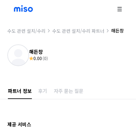
해든창
수도 관련 설치/수리
수도 관련 설치/수리 파트너
해든창
0.00
(
0
)
파트너 정보
후기
자주 묻는 질문
제공 서비스