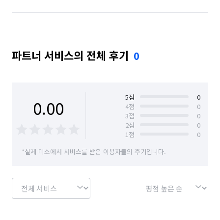
파트너 서비스의 전체 후기
0
5
점
0
0.00
4
점
0
3
점
0
2
점
0
1
점
0
*실제 미소에서 서비스를 받은 이용자들의 후기입니다.