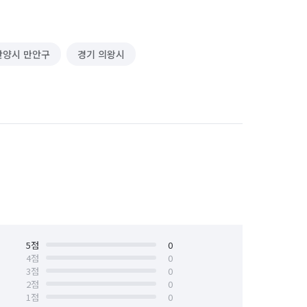
안양시 만안구
경기 의왕시
5
점
0
4
점
0
3
점
0
2
점
0
1
점
0