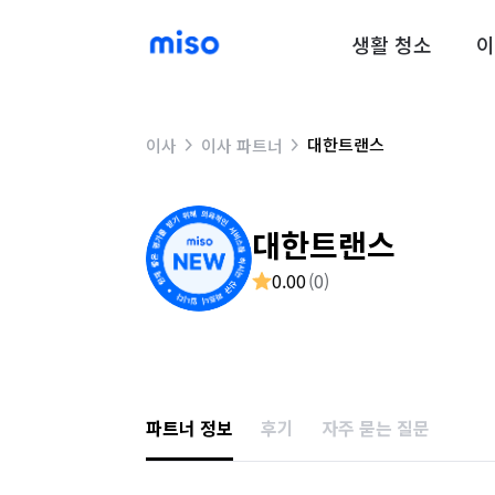
생활 청소
이
대한트랜스
이사
이사 파트너
대한트랜스
0.00
(
0
)
파트너 정보
후기
자주 묻는 질문