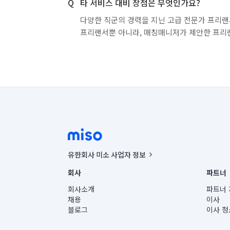
타 서비스 대비 장점은 무엇인가요?
다양한 직군의 경력을 지닌 고급 전문가 프리랜
프리랜서뿐 아니라, 매칭매니저가 제안한 프리
유한회사 미소 사업자 정보
사업자등록번호 : 291-87-00271 | 인허가번호 : 2016-32201
회사
파트너
통신판매신고번호 : 2024-서울종로-1400(공정거래위원회 정
대표이사 : CHING VICTOR COLUMBIA RHEE
회사소개
파트너 
주소 | 본사: 서울특별시 종로구 율곡로 6(중학동, 트윈트리
채용
이사
컨택센터 : 서울특별시 종로구 수송동 율곡로 24, 7층, 8층
블로그
이사 청
유한회사 미소는 통신판매중개자이며, 통신판매의 당사자가
상품, 상품정보, 거래에 관한 의무와 책임은 거래당사자에