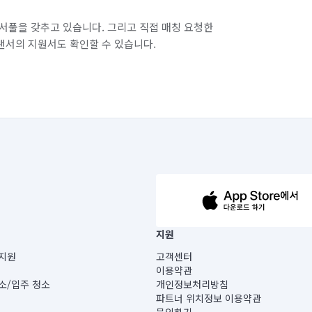
서풀을 갖추고 있습니다. 그리고 직접 매칭 요청한
랜서의 지원서도 확인할 수 있습니다.
63-14-5-00019 |
지원
보) |
지원
고객센터
빌딩) B동 5층
이용약관
 미소
소/입주 청소
개인정보처리방침
 아닙니다.
파트너 위치정보 이용약관
게 있습니다.