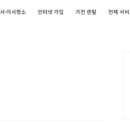
사·이사청소
인터넷 가입
가전 렌탈
전체 서비