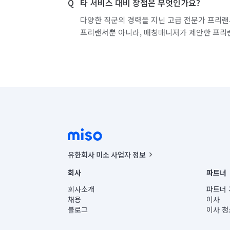
타 서비스 대비 장점은 무엇인가요?
다양한 직군의 경력을 지닌 고급 전문가 프리랜
프리랜서뿐 아니라, 매칭매니저가 제안한 프리
유한회사 미소 사업자 정보
사업자등록번호 : 291-87-00271 | 인허가번호 : 2016-32201
회사
파트너
통신판매신고번호 : 2024-서울종로-1400(공정거래위원회 정
대표이사 : CHING VICTOR COLUMBIA RHEE
회사소개
파트너 
주소 | 본사: 서울특별시 종로구 율곡로 6(중학동, 트윈트리
채용
이사
컨택센터 : 서울특별시 종로구 수송동 율곡로 24, 7층, 8층
블로그
이사 청
유한회사 미소는 통신판매중개자이며, 통신판매의 당사자가
상품, 상품정보, 거래에 관한 의무와 책임은 거래당사자에