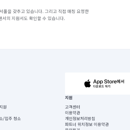
서풀을 갖추고 있습니다. 그리고 직접 매칭 요청한
랜서의 지원서도 확인할 수 있습니다.
63-14-5-00019 |
지원
보) |
지원
고객센터
빌딩) B동 5층
이용약관
 미소
소/입주 청소
개인정보처리방침
 아닙니다.
파트너 위치정보 이용약관
게 있습니다.