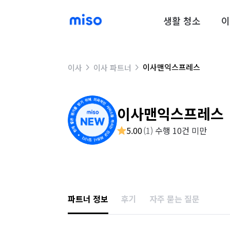
생활 청소
이
이사맨익스프레스
이사
이사 파트너
이사맨익스프레스
5.00
(
1
)
수행 10건 미만
파트너 정보
후기
자주 묻는 질문