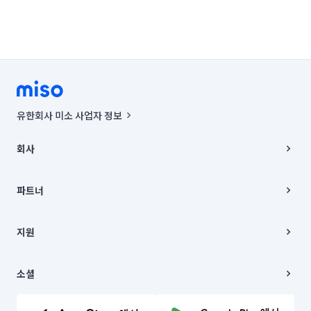
유한회사 미소 사업자 정보
사업자등록번호 : 291-87-00271 | 인허가번호 : 2016-3220163-14-5-
00019 |
회사
통신판매신고번호 : 2024-서울종로-1400(공정거래위원회 정보) |
대표이사 : CHING VICTOR COLUMBIA RHEE
회사소개
주소 | 본사: 서울특별시 종로구 율곡로 6(중학동, 트윈트리빌딩) B동 5층
채용
파트너
컨택센터 : 서울특별시 종로구 수송동 율곡로 24, 7층, 8층 미소
블로그
유한회사 미소는 통신판매중개자이며, 통신판매의 당사자가 아닙니다.
파트너 지원
상품, 상품정보, 거래에 관한 의무와 책임은 거래당사자에게 있습니다.
이사
지원
언론 보도 관련 문의:
contact@getmiso.com
이사 청소/입주 청소
대표번호: 1577-8808
고객센터
© 유한회사 미소. Miso, Inc. All Rights Reserved.
이용약관
소셜
개인정보처리방침
파트너 위치정보 이용약관
링크드인