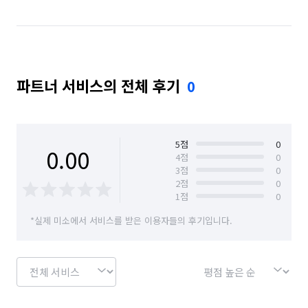
파트너 서비스의 전체 후기
0
5
점
0
0.00
4
점
0
3
점
0
2
점
0
1
점
0
*실제 미소에서 서비스를 받은 이용자들의 후기입니다.