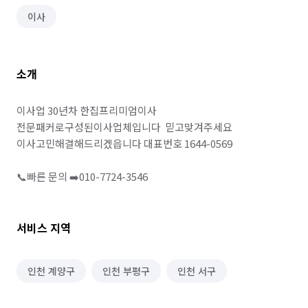
이사
소개
이사업 30년차 한집프리미엄이사

전문패커로구성된이사업체입니다  믿고맞겨주세요 
이사고민해결해드리겠읍니다 대표번호 1644-0569

📞빠른 문의 ➡️010-7724-3546
서비스 지역
인천 계양구
인천 부평구
인천 서구