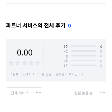
파트너 서비스의 전체 후기
0
5
점
0
0.00
4
점
0
3
점
0
2
점
0
1
점
0
*실제 미소에서 서비스를 받은 이용자들의 후기입니다.