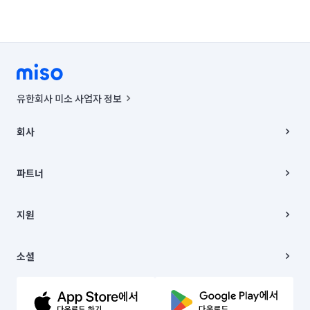
유한회사 미소 사업자 정보
사업자등록번호 : 291-87-00271 | 인허가번호 : 2016-3220163-14-5-
00019 |
회사
통신판매신고번호 : 2024-서울종로-1400(공정거래위원회 정보) |
대표이사 : CHING VICTOR COLUMBIA RHEE
회사소개
주소 | 본사: 서울특별시 종로구 율곡로 6(중학동, 트윈트리빌딩) B동 5층
채용
파트너
컨택센터 : 서울특별시 종로구 수송동 율곡로 24, 7층, 8층 미소
블로그
유한회사 미소는 통신판매중개자이며, 통신판매의 당사자가 아닙니다.
파트너 지원
상품, 상품정보, 거래에 관한 의무와 책임은 거래당사자에게 있습니다.
이사
지원
언론 보도 관련 문의:
contact@getmiso.com
이사 청소/입주 청소
대표번호: 1577-8808
고객센터
© 유한회사 미소. Miso, Inc. All Rights Reserved.
이용약관
소셜
개인정보처리방침
파트너 위치정보 이용약관
링크드인
문의하기
유튜브