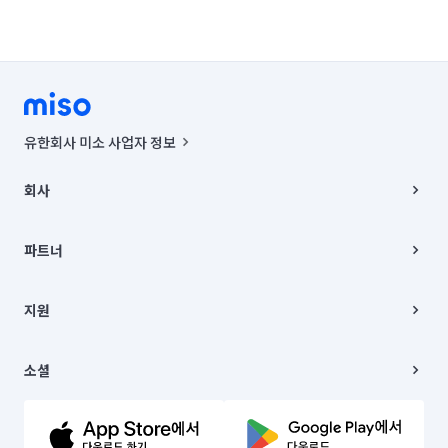
유한회사 미소 사업자 정보
사업자등록번호 : 291-87-00271 | 인허가번호 : 2016-3220163-14-5-
00019 |
회사
통신판매신고번호 : 2024-서울종로-1400(공정거래위원회 정보) |
대표이사 : CHING VICTOR COLUMBIA RHEE
회사소개
주소 | 본사: 서울특별시 종로구 율곡로 6(중학동, 트윈트리빌딩) B동 5층
채용
파트너
컨택센터 : 서울특별시 종로구 수송동 율곡로 24, 7층, 8층 미소
블로그
유한회사 미소는 통신판매중개자이며, 통신판매의 당사자가 아닙니다.
파트너 지원
상품, 상품정보, 거래에 관한 의무와 책임은 거래당사자에게 있습니다.
이사
지원
언론 보도 관련 문의:
contact@getmiso.com
이사 청소/입주 청소
대표번호: 1577-8808
고객센터
© 유한회사 미소. Miso, Inc. All Rights Reserved.
이용약관
소셜
개인정보처리방침
파트너 위치정보 이용약관
링크드인
문의하기
유튜브