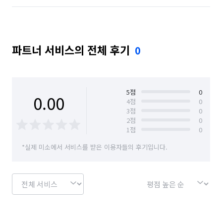
파트너 서비스의 전체 후기
0
5
점
0
0.00
4
점
0
3
점
0
2
점
0
1
점
0
*실제 미소에서 서비스를 받은 이용자들의 후기입니다.