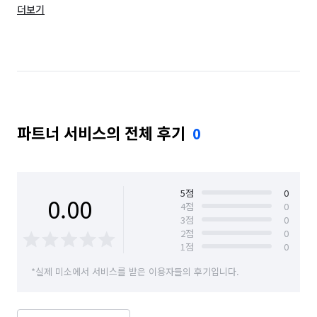
더보기
서울 도봉구
서울 동대문구
서울 동작구
서울 마포구
서울 서대문구
서울 서초구
서울 성동구
서울 성북구
서울 송파구
서울 양천구
서울 영등포구
서울 용산구
파트너 서비스의 전체 후기
0
서울 은평구
서울 종로구
서울 중구
서울 중랑구
5
점
0
0.00
4
점
0
3
점
0
2
점
0
1
점
0
*실제 미소에서 서비스를 받은 이용자들의 후기입니다.