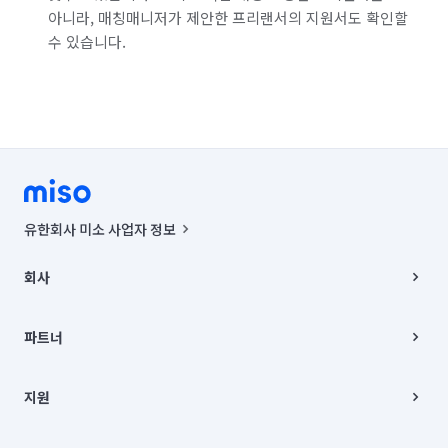
아니라, 매칭매니저가 제안한 프리랜서의 지원서도 확인할
수 있습니다.
유한회사 미소 사업자 정보
사업자등록번호 : 291-87-00271 | 인허가번호 : 2016-3220163-14-5-
00019 |
회사
통신판매신고번호 : 2024-서울종로-1400(공정거래위원회 정보) |
대표이사 : CHING VICTOR COLUMBIA RHEE
회사소개
주소 | 본사: 서울특별시 종로구 율곡로 6(중학동, 트윈트리빌딩) B동 5층
채용
파트너
컨택센터 : 서울특별시 종로구 수송동 율곡로 24, 7층, 8층 미소
블로그
유한회사 미소는 통신판매중개자이며, 통신판매의 당사자가 아닙니다.
파트너 지원
상품, 상품정보, 거래에 관한 의무와 책임은 거래당사자에게 있습니다.
이사
지원
언론 보도 관련 문의:
contact@getmiso.com
이사 청소/입주 청소
대표번호: 1577-8808
고객센터
© 유한회사 미소. Miso, Inc. All Rights Reserved.